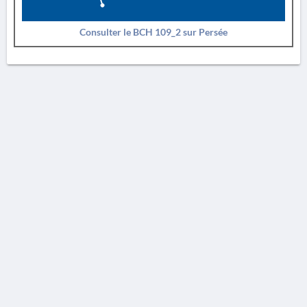
Consulter le BCH 109_2 sur Persée
AVERTISSEMENT
La Chronique des fouilles en ligne ne constitue en aucun cas une publication des
découvertes qui y sont signalées. L'EfA et la BSA ne peuvent délivrer de copie des
illustrations qui y sont reproduites et dont ils ne détiennent pas les droits.