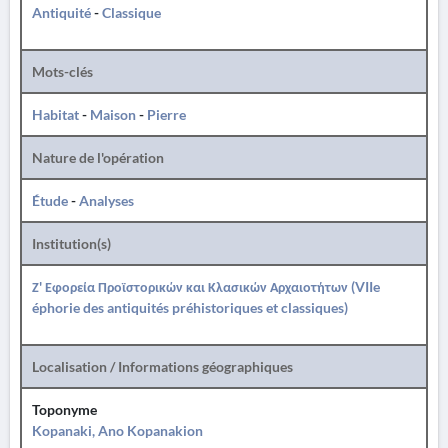
Antiquité
-
Classique
Mots-clés
Habitat
-
Maison
-
Pierre
Nature de l'opération
Étude
-
Analyses
Institution(s)
Ζ' Εφορεία Προϊστορικών και Κλασικών Αρχαιοτήτων (VIIe
éphorie des antiquités préhistoriques et classiques)
Localisation / Informations géographiques
Toponyme
Kopanaki, Ano Kopanakion