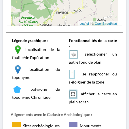
Leaflet
| ©
OpenStreetMap
Légende graphique :
Fonctionnalités de la carte
:
localisation de la
sélectionner un
fouille/de l'opération
autre fond de plan
localisation du
se rapprocher ou
toponyme
s'éloigner de la zone
polygone du
afficher la carte en
toponyme Chronique
plein écran
Alignements avec le Cadastre Archéologique :
Sites archéologiques
Monuments