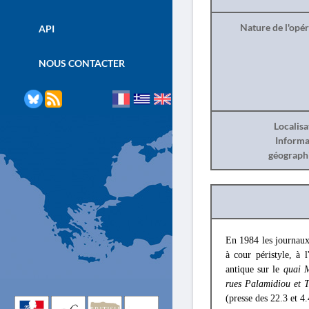
Nature de l'opé
API
NOUS CONTACTER
Localisa
Informa
géograph
En 1984 les journaux
à cour péristyle, à l
antique sur le
quai 
rues Palamidiou et 
(presse des 22.3 et 4.