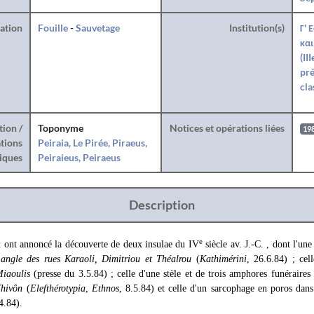
ration
Fouille
-
Sauvetage
Institution(s)
Γ' 
και
(II
pré
cla
tion /
Toponyme
Notices et opérations liées
19
tions
Peiraia, Le Pirée, Piraeus,
iques
Peiraieus, Peiraeus
Description
e
 ont annoncé la découverte de deux insulae du IV
siècle av. J.-C. , dont l'un
'
angle des rues Karaoli, Dimitriou et Théalrou
(
Kathimérini
, 26.6.84) ; cel
Miaoulis
(presse du 3.5.84) ; celle d'une stèle et de trois amphores funéraires
Thivôn
(
Elefthérotypia
,
Ethnos
, 8.5.84) et celle d'un sarcophage en poros dan
4.84).