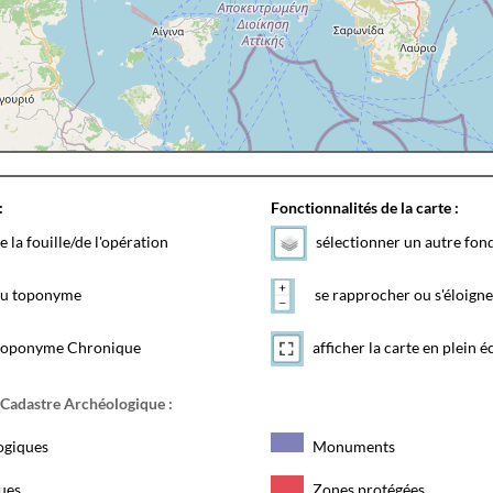
:
Fonctionnalités de la carte :
e la fouille/de l'opération
sélectionner un autre fon
 du toponyme
se rapprocher ou s'éloigne
toponyme Chronique
afficher la carte en plein é
 Cadastre Archéologique :
ogiques
Monuments
ques
Zones protégées