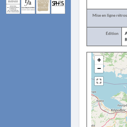
Mise en ligne rétro
Édition
A
R
+
−