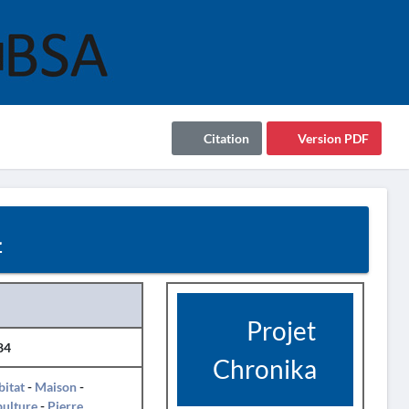
Citation
Version PDF
4
Projet
84
Chronika
itat
-
Maison
-
pulture
-
Pierre