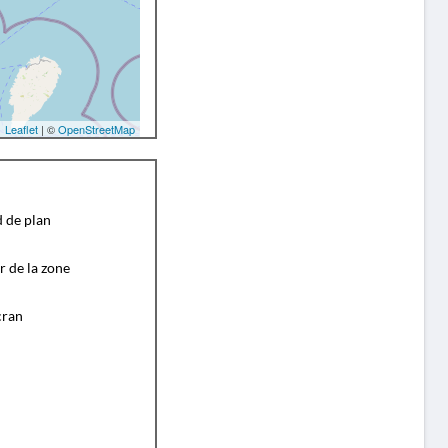
Leaflet
| ©
OpenStreetMap
d de plan
r de la zone
cran