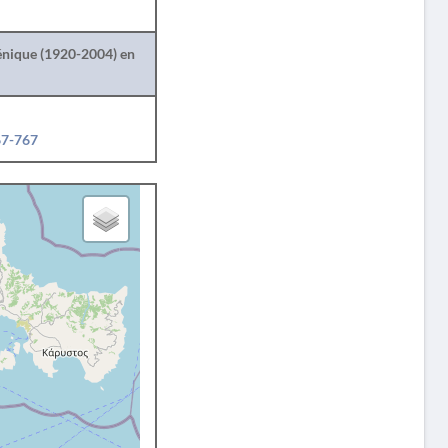
lénique (1920-2004) en
67-767