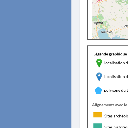
Légende graphique 
localisation d
localisation
polygone du 
Alignements avec le
Sites archéol
Sites histori