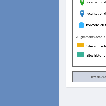
localisation d
localisation
polygone du 
Alignements avec le
Sites archéol
Sites histori
Date de cr