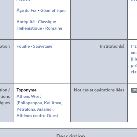
Âge du Fer
-
Géométrique
Antiquité
-
Classique
-
Hellénistique
-
Romaine
ration
Fouille
-
Sauvetage
Institution(s)
Γ' 
και
(II
pré
cla
tion /
Toponyme
Notices et opérations liées
19
tions
Athens West
iques
(Philopappou, Kallithea,
Petralona, Aigaleo),
Athènes centre-Ouest
Description