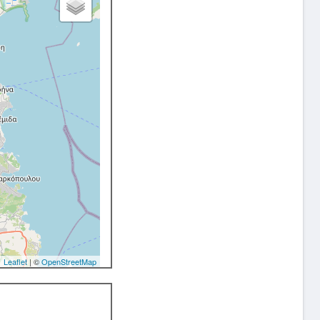
Leaflet
| ©
OpenStreetMap