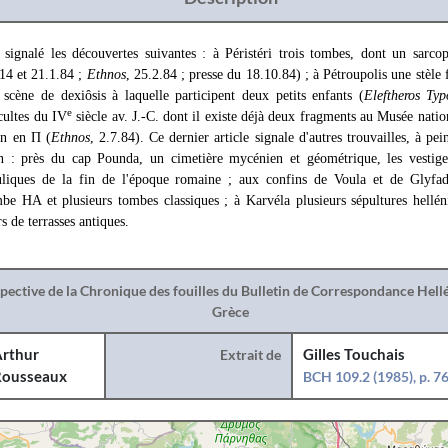
signalé les découvertes suivantes : à Péristéri trois tombes, dont un sarco
 14 et 21.1.84 ;
Ethnos
, 25.2.84 ; presse du 18.10.84) ; à Pétroupolis une stèle 
c scène de dexiôsis à laquelle participent deux petits enfants (
Eleftheros Typ
e
cultes du IV
siècle av. J.-C. dont il existe déjà deux fragments au Musée nation
in en Π (
Ethnos
, 2.7.84). Ce dernier article signale d'autres trouvailles, à pei
 : près du cap Pounda, un cimetière mycénien et géométrique, les vestige
rauliques de la fin de l'époque romaine ; aux confins de Voula et de Glyfa
e HA et plusieurs tombes classiques ; à Karvéla plusieurs sépultures helléni
 de terrasses antiques.
spective de la Chronique des fouilles du Bulletin de Correspondance Hel
Grèce
rthur
Extrait de
Gilles Touchais
ousseaux
BCH 109.2 (1985), p. 7