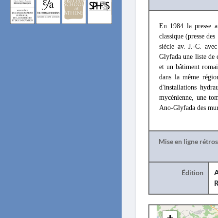
En 1984 la presse a 
classique (presse des
siècle av. J.-C. ave
Glyfada une liste de 
et un bâtiment roma
dans la même région
d'installations hyd
mycénienne, une tomb
Ano-Glyfada des murs
Mise en ligne rétro
Édition
A
R