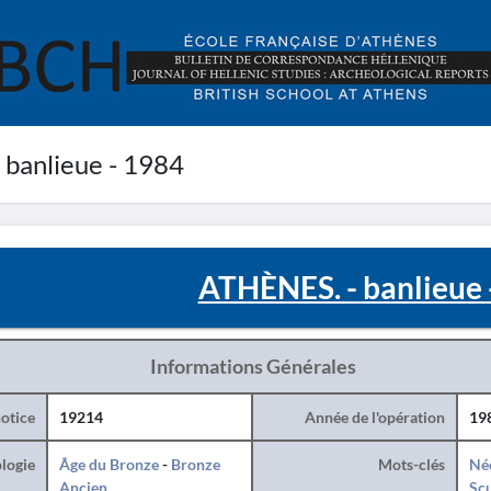
banlieue - 1984
ATHÈNES. - banlieue 
Informations Générales
otice
19214
Année de l'opération
19
logie
Âge du Bronze
-
Bronze
Mots-clés
Né
Ancien
Sc