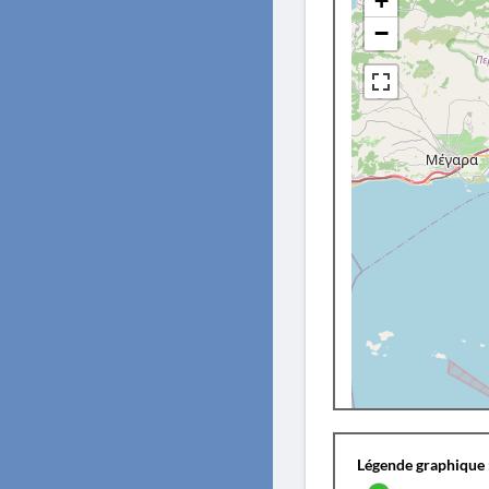
+
−
Légende graphique 