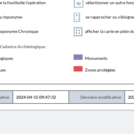
e la fouille/de l'opération
sélectionner un autre fon
 du toponyme
se rapprocher ou s'éloigne
toponyme Chronique
afficher la carte en plein é
 Cadastre Archéologique :
ogiques
Monuments
ques
Zones protégées
éation
2024-04-15 09:47:32
Dernière modification
20