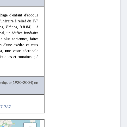
phage d'enfant d'époque
e
funéraire à relief du IV
os
,
Ethnos
, 9.8.84) ; à
al, un édifice funéraire
ne plus anciennes, faites
s d'une exèdre et ceux
da, une vaste nécropole
stiques et romaines ; à
lénique (1920-2004) en
67-767