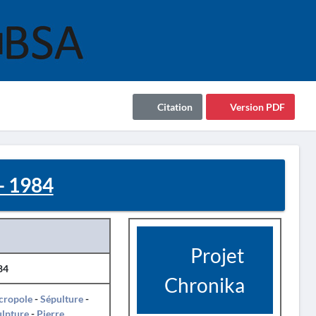
Citation
Version PDF
- 1984
Projet
84
Chronika
cropole
-
Sépulture
-
ulpture
-
Pierre