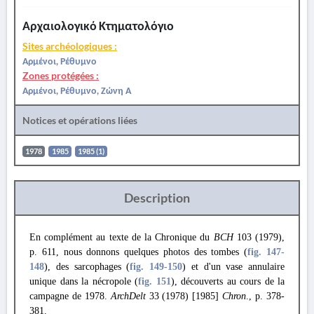
Αρχαιολογικό Κτηματολόγιο
Sites archéologiques :
Αρμένοι, Ρέθυμνο
Zones protégées :
Αρμένοι, Ρέθυμνο, Ζώνη Α
Notices et opérations liées
1978
1985
1985 (1)
Description
En complément au texte de la Chronique du
BCH
103 (1979),
p. 611, nous donnons quelques photos des tombes (
fig. 147
-
148
), des sarcophages (
fig. 149
-150
) et d'un vase annulaire
unique dans la nécropole (
fig. 151
), découverts au cours de la
campagne de 1978.
ArchDelt
33 (1978) [1985]
Chron
., p. 378-
381.