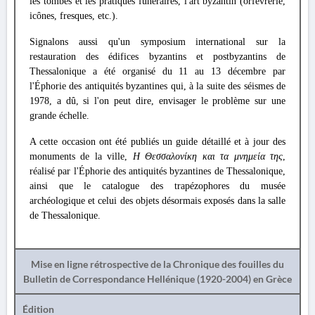
les tombes et les pratiques funéraires, l'art byzantin (orfèvrerie,
icônes, fresques, etc.).
Signalons aussi qu'un symposium international sur la
restauration des édifices byzantins et postbyzantins de
Thessalonique a été organisé du 11 au 13 décembre par
l'Éphorie des antiquités byzantines qui, à la suite des séismes de
1978, a dû, si l'on peut dire, envisager le problème sur une
grande échelle.
A cette occasion ont été publiés un guide détaillé et à jour des
monuments de la ville,
H Θεσσαλονίκη και τα μνημεία της
,
réalisé par l'Éphorie des antiquités byzantines de Thessalonique,
ainsi que le catalogue des trapézophores du musée
archéologique et celui des objets désormais exposés dans la salle
de Thessalonique.
Mise en ligne rétrospective de la Chronique des fouilles du
Bulletin de Correspondance Hellénique (1920-2004) en Grèce
Édition