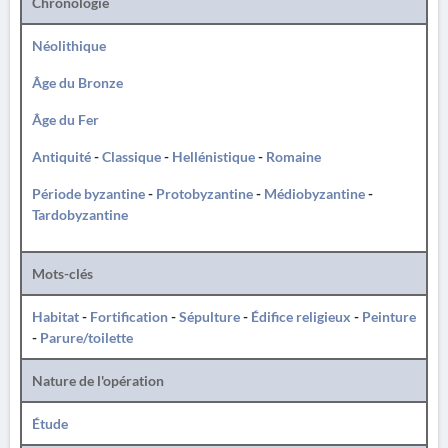
Chronologie
Néolithique
Âge du Bronze
Âge du Fer
Antiquité
-
Classique
-
Hellénistique
-
Romaine
Période byzantine
-
Protobyzantine
-
Médiobyzantine
-
Tardobyzantine
Mots-clés
Habitat
-
Fortification
-
Sépulture
-
Édifice religieux
-
Peinture
-
Parure/toilette
Nature de l'opération
Étude