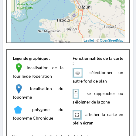
Leaflet
| ©
OpenStreetMap
Légende graphique :
Fonctionnalités de la carte
:
localisation de la
sélectionner un
fouille/de l'opération
autre fond de plan
localisation du
se rapprocher ou
toponyme
s'éloigner de la zone
polygone du
afficher la carte en
toponyme Chronique
plein écran