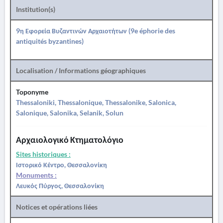
Institution(s)
9η Εφορεία Βυζαντινών Αρχαιοτήτων (9e éphorie des
antiquités byzantines)
Localisation / Informations géographiques
Toponyme
Thessaloniki, Thessalonique, Thessalonike, Salonica,
Salonique, Salonika, Selanik, Solun
Αρχαιολογικό Κτηματολόγιο
Sites historiques :
Ιστορικό Κέντρο, Θεσσαλονίκη
Monuments :
Λευκός Πύργος, Θεσσαλονίκη
Notices et opérations liées