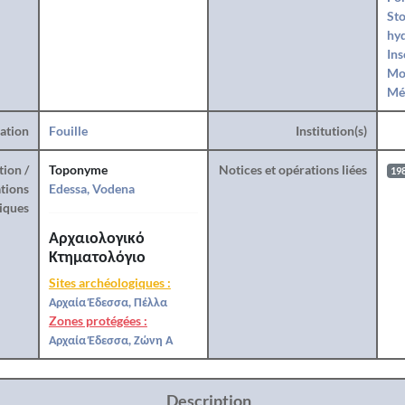
St
hy
Ins
Mo
Mé
ration
Fouille
Institution(s)
tion /
Toponyme
Notices et opérations liées
19
tions
Edessa, Vodena
iques
Αρχαιολογικό
Κτηματολόγιο
Sites archéologiques :
Αρχαία Έδεσσα, Πέλλα
Zones protégées :
Αρχαία Έδεσσα, Ζώνη Α
Description