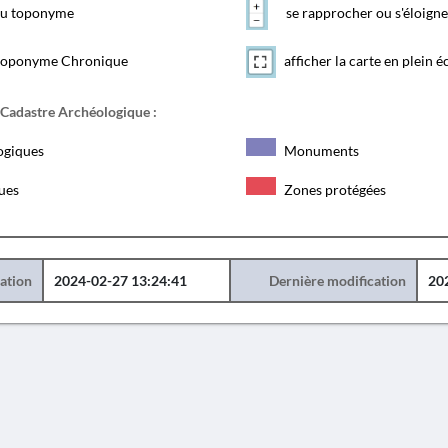
 du toponyme
se rapprocher ou s'éloigne
toponyme Chronique
afficher la carte en plein é
 Cadastre Archéologique :
ogiques
Monuments
ques
Zones protégées
éation
2024-02-27 13:24:41
Dernière modification
20