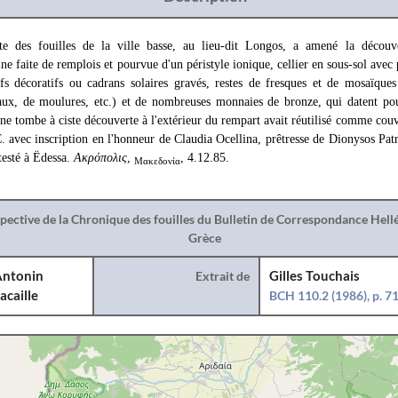
e des fouilles de la ville basse, au lieu-dit Longos, a amené la découve
ne faite de remplois et pourvue d'un péristyle ionique, cellier en sous-sol avec 
fs décoratifs ou cadrans solaires gravés, restes de fresques et de mosaïque
aux, de moulures, etc.) et de nombreuses monnaies de bronze, qui datent po
Une tombe à ciste découverte à l'extérieur du rempart avait réutilisé comme couv
C. avec inscription en l'honneur de Claudia Ocellina, prêtresse de Dionysos Patri
ttesté à Ëdessa.
Ακρόπολις
,
, 4.12.85.
Μακεδονία
spective de la Chronique des fouilles du Bulletin de Correspondance Hel
Grèce
ntonin
Extrait de
Gilles Touchais
acaille
BCH 110.2 (1986), p. 7