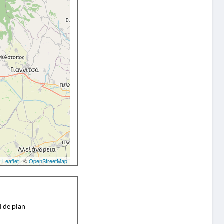
Leaflet
| ©
OpenStreetMap
d de plan