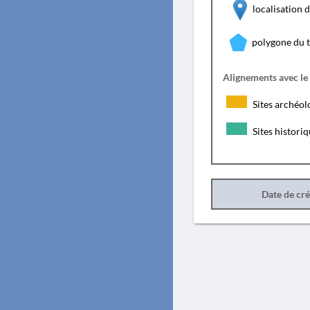
localisation
polygone du 
Alignements avec le
Sites archéol
Sites histori
Date de cr