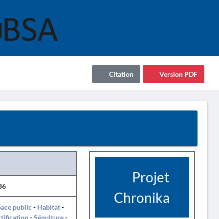
Citation
Version PDF
Projet
86
Chronika
ace public
-
Habitat
-
tification
-
Sépulture
-