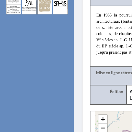
En 1985 la poursuit
architecturaux (fontai
de schiste avec moti
colonnes, de chapite
e
V
siècles ap. J.-C. 
e
du III
siècle ap. J.-
jusqu'à présent pas a
Mise en ligne rétro
Édition
A
L
+
−