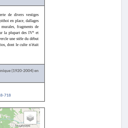
rte de divers vestiges
pithoi en place, dallages
s murales, fragments de
e
ur la plupart des IV
et
ercle une stèle du début
os, dont le culte n'était
lénique (1920-2004) en
18-718