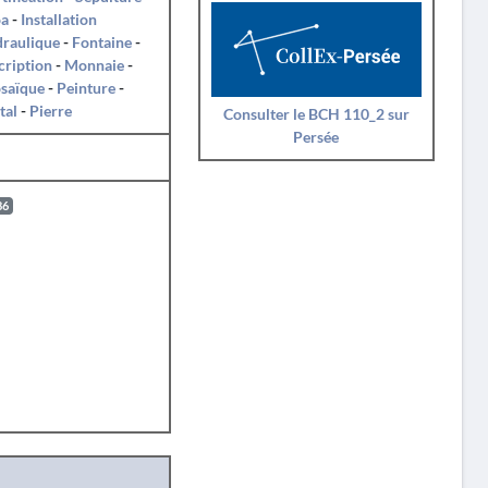
oa
-
Installation
draulique
-
Fontaine
-
cription
-
Monnaie
-
saïque
-
Peinture
-
tal
-
Pierre
Consulter le BCH 110_2 sur
Persée
86