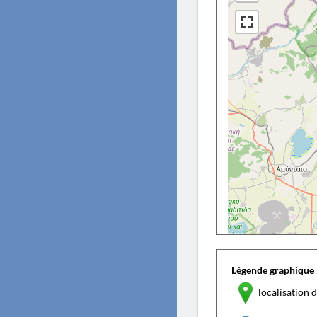
Légende graphique 
localisation d