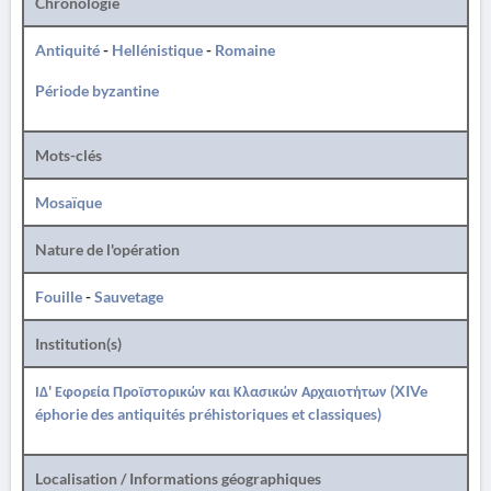
Chronologie
Antiquité
-
Hellénistique
-
Romaine
Période byzantine
Mots-clés
Mosaïque
Nature de l'opération
Fouille
-
Sauvetage
Institution(s)
ΙΔ' Εφορεία Προϊστορικών και Κλασικών Αρχαιοτήτων (XIVe
éphorie des antiquités préhistoriques et classiques)
Localisation / Informations géographiques