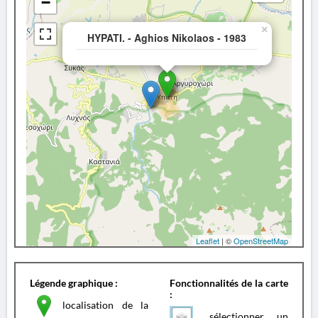
−
×
HYPATI. - Aghios Nikolaos - 1983
Leaflet
| ©
OpenStreetMap
Légende graphique :
Fonctionnalités de la carte
:
localisation de la
sélectionner un