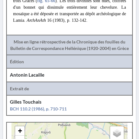
trois Grâces (
fig. 65
-66
). Les trois divinités sont nues, coiffées
d'un bonnet qui dissimule entièrement leur chevelure. La
mosaïque a été déposée et transportée au dépôt archéologique de
Lamia.
ArchAnAth
16 (1983), p. 132-142.
Mise en ligne rétrospective de la Chronique des fouilles du
Bulletin de Correspondance Hellénique (1920-2004) en Grèce
Édition
Antonin Lacaille
Extrait de
Gilles Touchais
BCH 110.2 (1986), p. 710-711
+