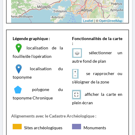
Leaflet
| ©
OpenStreetMap
Légende graphique :
Fonctionnalités de la carte
:
localisation de la
sélectionner un
fouille/de l'opération
autre fond de plan
localisation du
se rapprocher ou
toponyme
s'éloigner de la zone
polygone du
afficher la carte en
toponyme Chronique
plein écran
Alignements avec le Cadastre Archéologique :
Sites archéologiques
Monuments