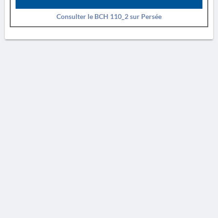
Consulter le BCH 110_2 sur Persée
AVERTISSEMENT
La Chronique des fouilles en ligne ne constitue en aucun cas une publication des
découvertes qui y sont signalées. L'EfA et la BSA ne peuvent délivrer de copie des
illustrations qui y sont reproduites et dont ils ne détiennent pas les droits.