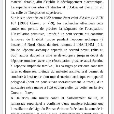
matériel datable, afin d'établir le développement diachronique.
La superficie des sites d'Haliartos et d'Askra est d'environ 20
ha, celle de Thespies est supérieure.
Sur le site identifié en 1982 comme étant celui d'Askra (v.
BCH
107 [1983]
Chron
., p. 779), les recherches effectuées cette
année ont permis de préciser la séquence de l'occupation.
L'installation primitive, limitée à un petit secteur qui constitue
le noyau de l'habitat jusque pendant l'époque archaïque (à
l'extrémité Nord- Ouest du site), remonte à l'ΗΑ II-HM ; à la
fin de l'époque archaïque apparaît un second noyau (plus au
Sud) autour duquel la ville se développera jusqu'au début de
l'époque romaine, avec une réoccupation presque aussi étendue
à l'époque impériale tardive ; les vestiges postérieurs sont très
rares et dispersés. L'étude du matériel architectural permet de
conclure à l'existence d'un mur d'enceinte archaïque en appareil
polygonal (dont on peut suivre sporadiquement le tracé), d'un
sanctuaire extra muros à l'Est et d'un atelier de potier sur la rive
Ouest du fleuve.
A Haliartos, site mieux connu et partiellement fouillé, le
ramassage superficiel a confirmé d'une manière éclatante que
l'installation de l'âge du Bronze était confinée dans la zone de la