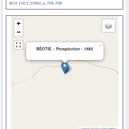
BCH 110.2 (1986), p. 708-708
+
−
×
BÉOTIE. - Prospéction - 1985
Leaflet
| ©
OpenStreetMap