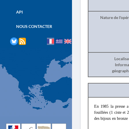
API
Nature de l'opé
NOUS CONTACTER
Localisa
Informa
géograph
En 1985 la presse a
fouillées (1 ciste e
des bijoux en bronze 