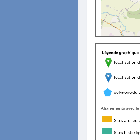
Légende graphique 
localisation d
localisation
polygone du 
Alignements avec le
Sites archéol
Sites histori