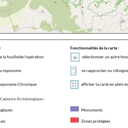
:
Fonctionnalités de la carte :
e la fouille/de l'opération
sélectionner un autre fon
 du toponyme
se rapprocher ou s'éloigne
toponyme Chronique
afficher la carte en plein é
 Cadastre Archéologique :
ogiques
Monuments
ques
Zones protégées