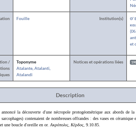
Né
ration
Fouille
Institution(s)
Θ' 
και
(IX
ant
et 
tion /
Toponyme
Notices et opérations liées
19
tions
Atalante, Atalanti,
iques
Atalandi
Description
 annoncé la découverte d'une nécropole protogéométrique aux abords de la 
t 2 sarcophages) contenaient de nombreuses offrandes : des vases en céramique 
et une boucle d'oreille en or.
Ακρόπολις
,
Κέρδος
, 9.10.85.