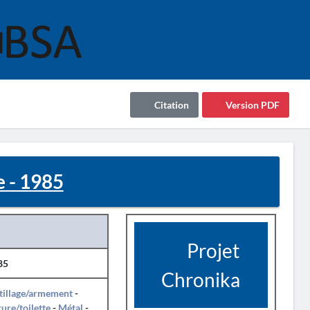
Citation
Version PDF
 - 1985
Projet
85
Chronika
tillage/armement
-
ure/toilette
-
Métal
-