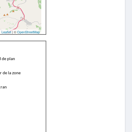
Leaflet
| ©
OpenStreetMap
d de plan
r de la zone
cran