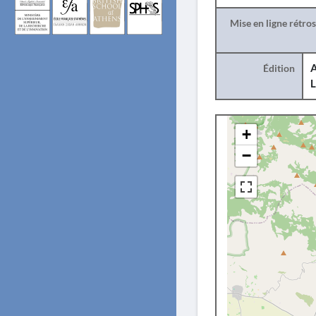
Mise en ligne rétro
Édition
A
L
+
−