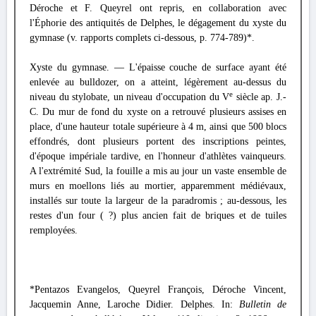
Déroche et F. Queyrel ont repris, en collaboration avec
l'Éphorie des antiquités de Delphes, le dégagement du xyste du
gymnase (v. rapports complets ci-dessous, p. 774-789)*.
Xyste du gymnase. — L'épaisse couche de surface ayant été
enlevée au bulldozer, on a atteint, légèrement au-dessus du
e
niveau du stylobate, un niveau d'occupation du V
siècle ap. J.-
C. Du mur de fond du xyste on a retrouvé plusieurs assises en
place, d'une hauteur totale supérieure à 4 m, ainsi que 500 blocs
effondrés, dont plusieurs portent des inscriptions peintes,
d'époque impériale tardive, en l'honneur d'athlètes vainqueurs.
A l'extrémité Sud, la fouille a mis au jour un vaste ensemble de
murs en moellons liés au mortier, apparemment médiévaux,
installés sur toute la largeur de la paradromis ; au-dessous, les
restes d'un four ( ?) plus ancien fait de briques et de tuiles
remployées.
*Pentazos Evangelos, Queyrel François, Déroche Vincent,
Jacquemin Anne, Laroche Didier. Delphes. In:
Bulletin de