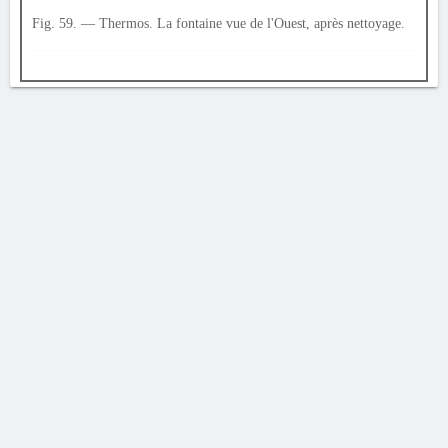
Fig. 59. — Thermos. La fontaine vue de l'Ouest, après nettoyage.
AVERTISSEMENT
La Chronique des fouilles en ligne ne constitue en aucun cas une publication des
découvertes qui y sont signalées. L'EfA et la BSA ne peuvent délivrer de copie des
illustrations qui y sont reproduites et dont ils ne détiennent pas les droits.