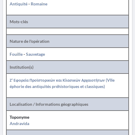
Antiquité
-
Romaine
Mots-clés
Nature de l'opération
Fouille
-
Sauvetage
Institution(s)
Ζ' Εφορεία Προϊστορικών και Κλασικών Αρχαιοτήτων (VIIe
éphorie des antiquités préhistoriques et classiques)
Localisation / Informations géographiques
Toponyme
Andravida