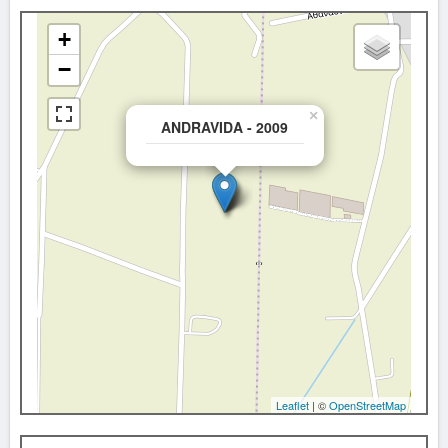
+
−
×
ANDRAVIDA - 2009
Leaflet
| ©
OpenStreetMap