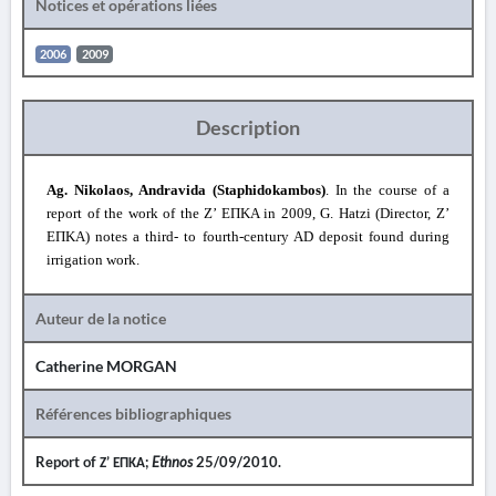
Notices et opérations liées
2006
2009
Description
Ag. Nikolaos, Andravida (Staphidokambos)
.
In the course of a
report of the work of the Ζ
’
ΕΠΚΑ
in 2009,
G. Hatzi (Director, Ζ
’
ΕΠΚΑ
) notes a third- to fourth-century AD deposit found during
irrigation work.
Auteur de la notice
Catherine MORGAN
Références bibliographiques
Report of
Ζ
’
ΕΠΚΑ
;
Ethnos
25/09/2010.