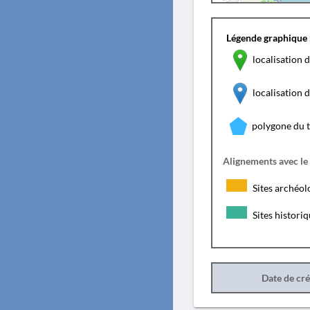
Légende graphique 
localisation d
localisation
polygone du 
Alignements avec le
Sites archéol
Sites histori
Date de cr