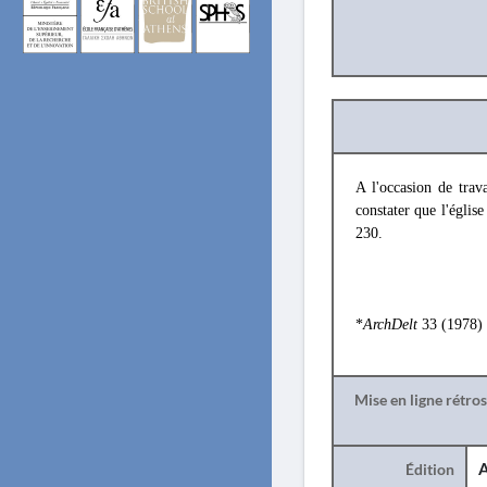
A l'occasion de trav
constater que l'églis
230.
*
ArchDelt
33 (1978)
Mise en ligne rétro
Édition
A