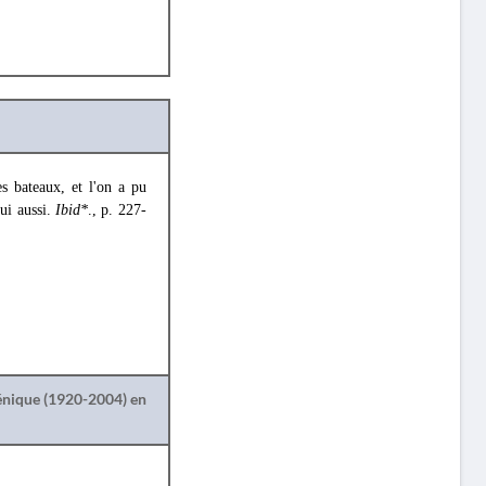
s bateaux, et l'on a pu
lui aussi.
Ibid*
., p. 227-
lénique (1920-2004) en