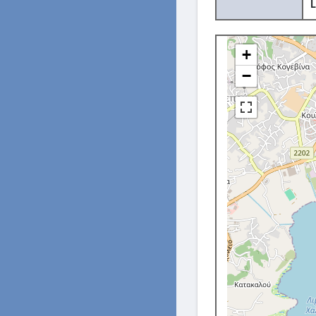
L
+
−