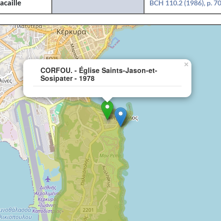
acaille
BCH 110.2 (1986), p. 7
×
CORFOU. - Église Saints-Jason-et-
Sosipater - 1978