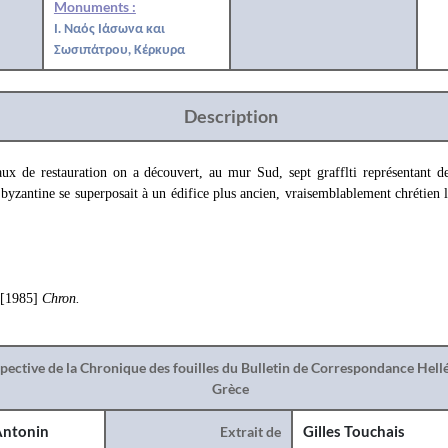
Monuments :
Ι. Ναός Ιάσωνα και
Σωσιπάτρου, Κέρκυρα
Description
aux de restauration on a découvert, au mur Sud, sept grafflti représentant de
e byzantine se superposait à un édifice plus ancien, vraisemblablement chrétien 
 [1985]
Chron.
spective de la Chronique des fouilles du Bulletin de Correspondance Hel
Grèce
ntonin
Extrait de
Gilles Touchais