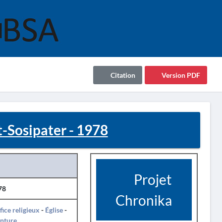
Citation
Version PDF
t-Sosipater - 1978
Projet
78
Chronika
fice religieux
-
Église
-
nture