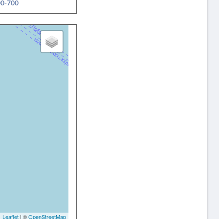
00-700
Leaflet
| ©
OpenStreetMap