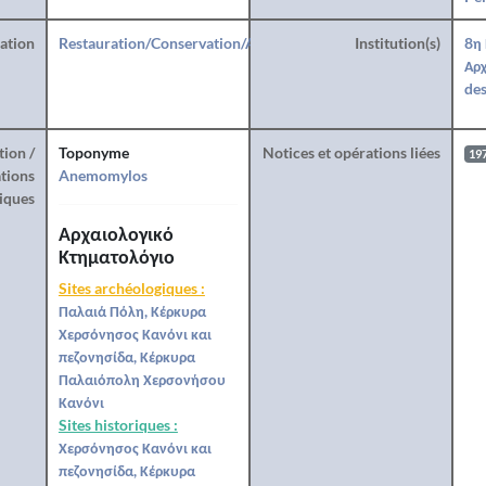
ration
Restauration/Conservation/Anastylose
Institution(s)
8η
Αρχ
des
tion /
Toponyme
Notices et opérations liées
19
tions
Anemomylos
iques
Αρχαιολογικό
Κτηματολόγιο
Sites archéologiques :
Παλαιά Πόλη, Κέρκυρα
Χερσόνησος Κανόνι και
πεζονησίδα, Κέρκυρα
Παλαιόπολη Χερσονήσου
Κανόνι
Sites historiques :
Χερσόνησος Κανόνι και
πεζονησίδα, Κέρκυρα