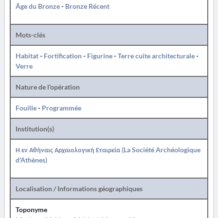
Âge du Bronze
-
Bronze Récent
Mots-clés
Habitat
-
Fortification
-
Figurine
-
Terre cuite architecturale
-
Verre
Nature de l'opération
Fouille
-
Programmée
Institution(s)
Η εν Αθήναις Αρχαιολογική Εταιρεία (La Société Archéologique
d'Athènes)
Localisation / Informations géographiques
Toponyme