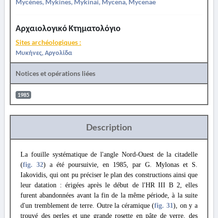
Mycènes, Mykines, Mykinai, Mycena, Mycenae
Αρχαιολογικό Κτηματολόγιο
Sites archéologiques :
Μυκήνες, Αργολίδα
Notices et opérations liées
1985
Description
La fouille systématique de l'angle Nord-Ouest de la citadelle
(
fig. 32
) a été poursuivie, en 1985, par G. Mylonas et S.
Iakovidis, qui ont pu préciser le plan des constructions ainsi que
leur datation : érigées après le début de l'HR III B 2, elles
furent abandonnées avant la fin de la même période, à la suite
d'un tremblement de terre. Outre la céramique (
fig. 31
), on y a
trouvé des perles et une grande rosette en pâte de verre, des