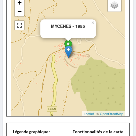
+
−
×
MYCÈNES - 1985
Leaflet
| ©
OpenStreetMap
Légende graphique :
Fonctionnalités de la carte