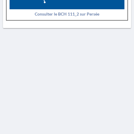
Consulter le BCH 111_2 sur Persée
AVERTISSEMENT
La Chronique des fouilles en ligne ne constitue en aucun cas une publication des
découvertes qui y sont signalées. L'EfA et la BSA ne peuvent délivrer de copie des
illustrations qui y sont reproduites et dont ils ne détiennent pas les droits.