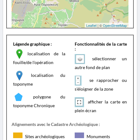
Leaflet
| ©
OpenStreetMap
Légende graphique :
Fonctionnalités de la carte
:
localisation de la
sélectionner un
fouille/de l'opération
autre fond de plan
localisation du
se rapprocher ou
toponyme
s'éloigner de la zone
polygone du
afficher la carte en
toponyme Chronique
plein écran
Alignements avec le Cadastre Archéologique :
Sites archéologiques
Monuments