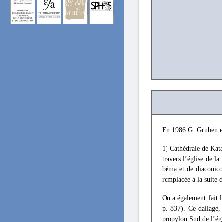
En 1986 G. Gruben et
1) Cathédrale de Kat
travers l’église de la
bêma et de diaconico
remplacée à la suite d
On a également fait l
p. 837). Ce dallage,
propylon Sud de l’égl