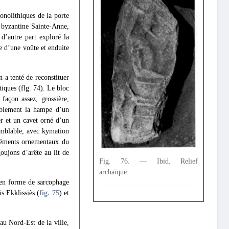
onolithiques de la porte
e byzantine Sainte-Anne,
 d’autre part exploré la
e d’une voûte et enduite
n a tenté de reconstituer
iques (flg. 74). Le bloc
façon assez, grossière,
bablement la hampe d’un
er et un cavet orné d’un
emblable, avec kymation
 éléments ornementaux du
oujons d’arête au lit de
Fig. 76. — Ibid. Relief
archaïque.
 en forme de sarcophage
is Ekklissiès (
fig. 75
) et
au Nord-Est de la ville,