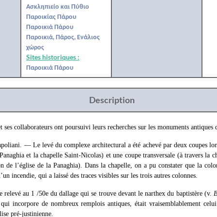
Ασκληπιείο και Πύθιο
Παροικίας Πάρου
Παροικιά Πάρου
Παροικιά, Πάρος, Ενάλιος
χώρος
Sites historiques :
Παροικιά Πάρου
Description
 ses collaborateurs ont poursuivi leurs recherches sur les monuments antiques 
apoliani. — Le levé du complexe architectural a été achevé par deux coupes lon
 Panaghia et la chapelle Saint-Nicolas) et une coupe transversale (à travers la c
n de l’église de la Panaghia). Dans la chapelle, on a pu constater que la col
’un incendie, qui a laissé des traces visibles sur les trois autres colonnes.
e relevé au 1 /50e du dallage qui se trouve devant le narthex du baptistère (v.
 qui incorpore de nombreux remplois antiques, était vraisemblablement celui
ise pré-justinienne.