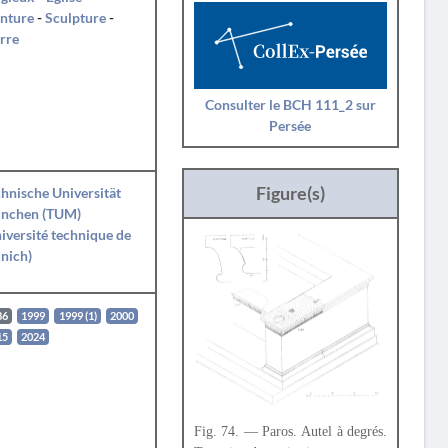
nture
-
Sculpture
-
rre
Consulter le BCH 111_2 sur
Persée
Figure(s)
hnische Universität
nchen (TUM)
iversité technique de
nich)
86
1999
1999 (1)
2000
15
2024
Fig. 74. — Paros. Autel à degrés.