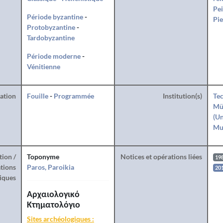
Pei
Période byzantine
-
Pie
Protobyzantine
-
Tardobyzantine
Période moderne
-
Vénitienne
ration
Fouille
-
Programmée
Institution(s)
Tec
Mü
(Un
Mu
tion /
Toponyme
Notices et opérations liées
19
tions
Paros, Paroikia
20
iques
Αρχαιολογικό
Κτηματολόγιο
Sites archéologiques :