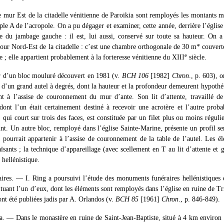
 mur Est de la citadelle vénitienne de Paroikia sont remployés les montants m
e A de l’acropole. On a pu dégager et examiner, cette année, derrière l’églis
re du jambage gauche : il est, lui aussi, conservé sur toute sa hauteur. On a
 tour Nord-Est de la citadelle : c’est une chambre orthogonale de 30 m* couvert
e
 ; elle appartient probablement à la forteresse vénitienne du XIII
siècle.
r d’un bloc mouluré découvert en 1981 (v.
BCH 106
[1982]
Chron
., p. 603), o
d’un grand autel à degrés, dont la hauteur et la profondeur demeurent hypothét
nt à l’assise de couronnement du mur d’ante. Son lit d’attente, travaillé de 
dont l’un était certainement destiné à recevoir une acrotère et l’autre pro
qui court sur trois des faces, est constituée par un filet plus ou moins réguli
nt. Un autre bloc, remployé dans l’église Sainte-Marine, présente un profil s
il pourrait appartenir à l’assise de couronnement de la table de l’autel. Les
ants ; la technique d’appareillage (avec scellement en T au lit d’attente et g
 hellénistique.
res. — I. Ring a poursuivi l’étude des monuments funéraires hellénistiques
tituant l’un d’eux, dont les éléments sont remployés dans l’église en ruine de Tr
ont été publiées jadis par A. Orlandos (v.
BCH 85
[1961]
Chron
., p. 846-849).
a. — Dans le monastère en ruine de Saint-Jean-Baptiste, situé à 4 km environ 