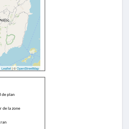
Leaflet
| ©
OpenStreetMap
d de plan
r de la zone
cran