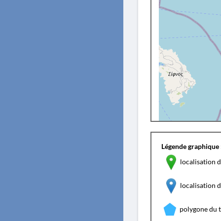
Légende graphique 
localisation d
localisation
polygone du 