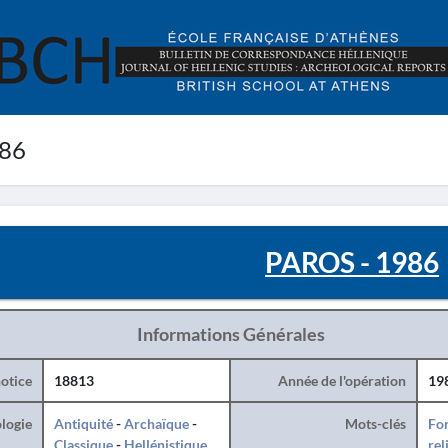
986
PAROS - 1986
Informations Générales
otice
18813
Année de l'opération
19
logie
Antiquité
-
Archaïque
-
Mots-clés
For
Classique
-
Hellénistique
rel