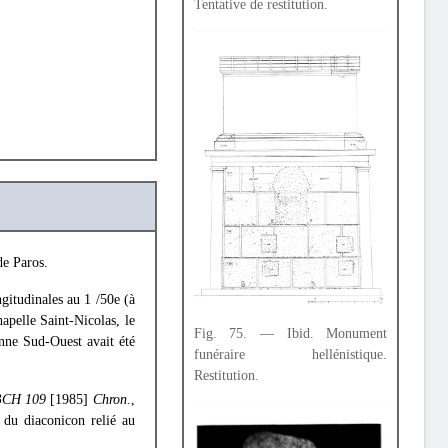
Tentative de restitution.
de Paros.
gitudinales au 1 /50e (à
hapelle Saint-Nicolas, le
Fig. 75. — Ibid. Monument
onne Sud-Ouest avait été
funéraire hellénistique.
Restitution.
BCH 109
[1985]
Chron
.,
 du diaconicon relié au