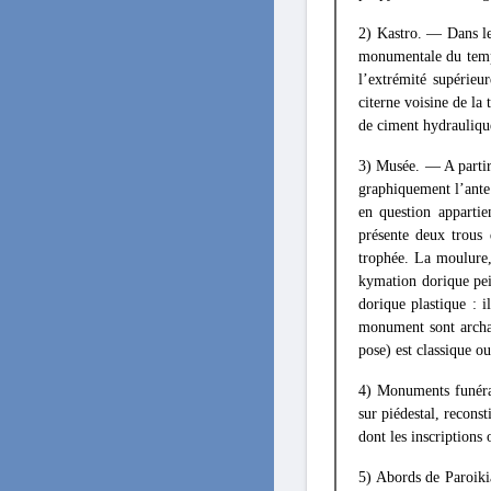
2) Kastro. — Dans le
monumentale du templ
l’extrémité supérieu
citerne voisine de la
de ciment hydraulique
3) Musée. — A parti
graphiquement l’ante 
en question appartie
présente deux trous 
trophée. La moulure, 
kymation dorique pei
dorique plastique : 
monument sont archaïs
pose) est classique ou
4) Monuments funérai
sur piédestal, recons
dont les inscriptions 
5) Abords de Paroiki