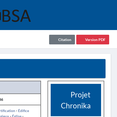
Citation
Version PDF
Projet
86
Chronika
tification
-
Édifice
igieux
-
Église
-