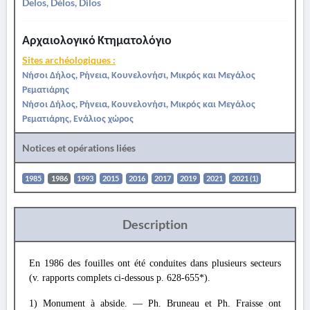
Delos, Délos, Dilos
Αρχαιολογικό Κτηματολόγιο
Sites archéologiques :
Νήσοι Δήλος, Ρήνεια, Κουνελονήσι, Μικρός και Μεγάλος
Ρεματιάρης
Νήσοι Δήλος, Ρήνεια, Κουνελονήσι, Μικρός και Μεγάλος
Ρεματιάρης, Ενάλιος χώρος
Notices et opérations liées
1985
1986
1993
2015
2016
2017
2019
2021
2021 (1)
Description
En 1986 des fouilles ont été conduites dans plusieurs secteurs
(v. rapports complets ci-dessous p. 628-655*).
1) Monument à abside. — Ph. Bruneau et Ph. Fraisse ont