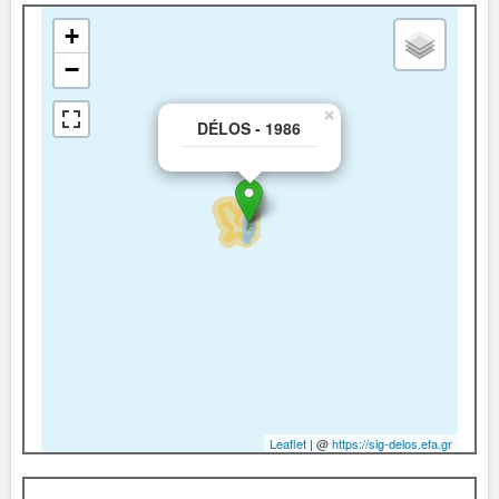
+
−
×
DÉLOS - 1986
Leaflet
| @
https://sig-delos.efa.gr