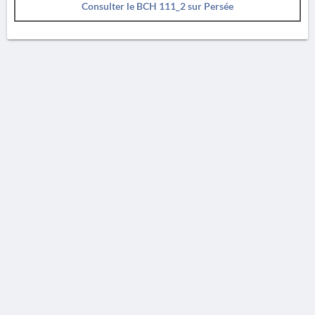
Consulter le BCH 111_2 sur Persée
AVERTISSEMENT
La Chronique des fouilles en ligne ne constitue en aucun cas une publication des
découvertes qui y sont signalées. L'EfA et la BSA ne peuvent délivrer de copie des
illustrations qui y sont reproduites et dont ils ne détiennent pas les droits.