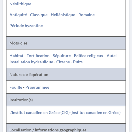
Néolithique
Antiquité
-
Classique
-
Hellénistique
-
Romaine
Période byzantine
Mots-clés
Habitat
-
Fortification
-
Sépulture
-
Édifice religieux
-
Autel
-
Installation hydraulique
-
Citerne
-
Puits
Nature de l'opération
Fouille
-
Programmée
Institution(s)
L'Institut canadien en Grèce (CIG) (Institut canadien en Grèce)
Localisation / Informations géographiques