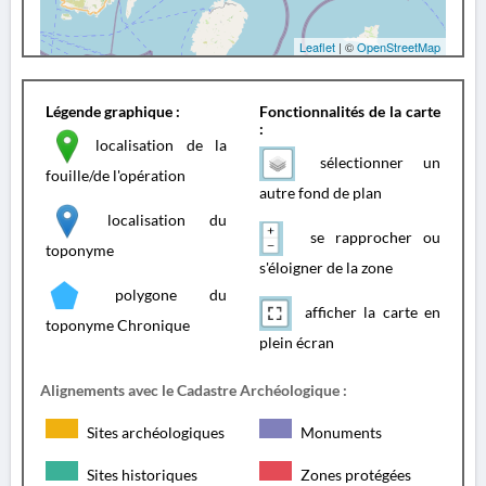
Leaflet
| ©
OpenStreetMap
Légende graphique :
Fonctionnalités de la carte
:
localisation de la
sélectionner un
fouille/de l'opération
autre fond de plan
localisation du
se rapprocher ou
toponyme
s'éloigner de la zone
polygone du
afficher la carte en
toponyme Chronique
plein écran
Alignements avec le Cadastre Archéologique :
Sites archéologiques
Monuments
Sites historiques
Zones protégées