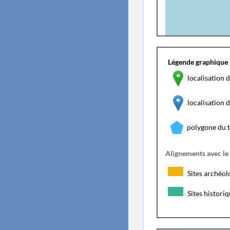
Légende graphique 
localisation d
localisation
polygone du 
Alignements avec le
Sites archéol
Sites histori