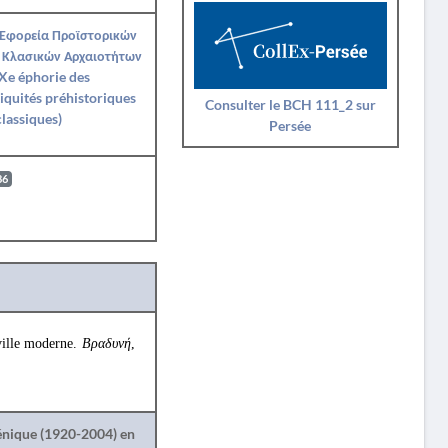
 Εφορεία Προϊστορικών
 Κλασικών Αρχαιοτήτων
Xe éphorie des
iquités préhistoriques
Consulter le BCH 111_2 sur
classiques)
Persée
86
 ville moderne.
Βραδυνή
,
lénique (1920-2004) en