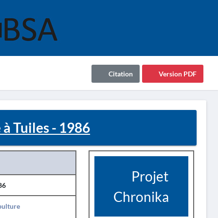
Citation
Version PDF
 Tuiles - 1986
Projet
86
Chronika
pulture