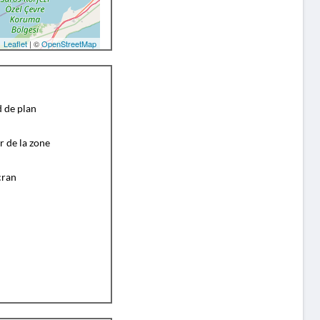
Leaflet
| ©
OpenStreetMap
d de plan
r de la zone
cran