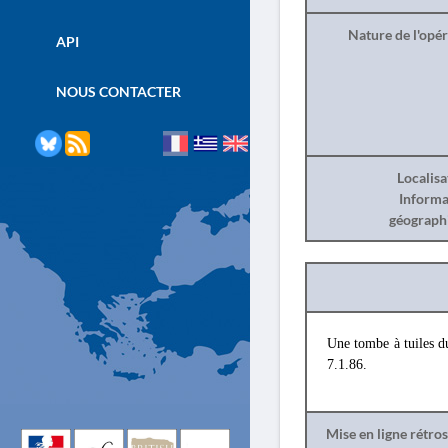
Nature de l'opé
API
NOUS CONTACTER
Localisa
Informa
géograph
Une tombe à tuiles d
7.1.86.
Mise en ligne rétro