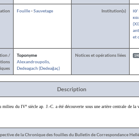
ration
Fouille
-
Sauvetage
Institution(s)
ΙΘ'
και
(XI
ant
et 
tion /
Toponyme
Notices et opérations liées
19
tions
Alexandroupolis,
iques
Dedeagach (Dedeağaç)
Description
e
u milieu du IV
siècle ap. J.-C. a été découverte sous une artère centrale de la
spective de la Chronique des fouilles du Bulletin de Correspondance Hel