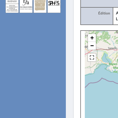
Édition
A
L
+
−