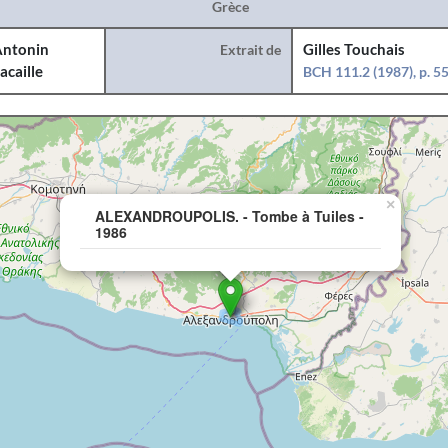
Grèce
ntonin
Extrait de
Gilles Touchais
acaille
BCH 111.2 (1987), p. 5
×
ALEXANDROUPOLIS. - Tombe à Tuiles -
1986