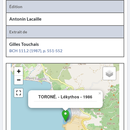
Édition
Antonin Lacaille
Extrait de
Gilles Touchais
BCH 111.2 (1987), p. 551-552
+
−
×
TORONÉ. - Lékythos - 1986