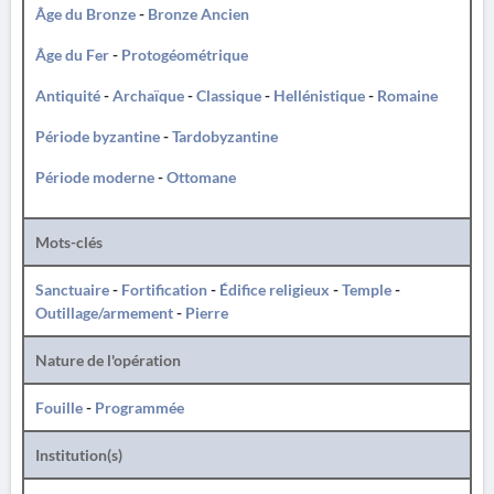
Âge du Bronze
-
Bronze Ancien
Âge du Fer
-
Protogéométrique
Antiquité
-
Archaïque
-
Classique
-
Hellénistique
-
Romaine
Période byzantine
-
Tardobyzantine
Période moderne
-
Ottomane
Mots-clés
Sanctuaire
-
Fortification
-
Édifice religieux
-
Temple
-
Outillage/armement
-
Pierre
Nature de l'opération
Fouille
-
Programmée
Institution(s)