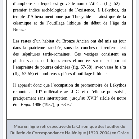
d’amphore sur lequel est gravé le nom d’Athéna (fig. 52) —
premier indice archéologique de l’existence, à Lékythos, du
temple d’Athéna mentionné par Thucydide — ainsi que de la
céramique et de l’outillage lithique du début de l’âge du
Bronze.
Les restes d’un habitat du Bronze Ancien ont été mis au jour
dans la quatrième tranchée, sous des couches qui renfermaient
des sépultures tardo-romaines. Ces vestiges consistent en
plusieurs amas de briques crues effondrées sur un sol portant
l’empreinte de poutres calcinées (fig. 57-58), avec vases
in situ
(fig. 53-55) et nombreuses pièces d’outillage lithique.
Il apparaît donc que l’occupation du promontoire de Lékythos
e
remonte au III
millénaire av. J.-C. et qu’elle se poursuivit,
e
pratiquement sans interruption, jusqu’au XVII
siècle de notre
ère.
Ergon
1986 (1987), p. 63-67.
Mise en ligne rétrospective de la Chronique des fouilles du
Bulletin de Correspondance Hellénique (1920-2004) en Grèce