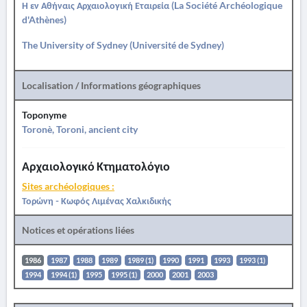
Η εν Αθήναις Αρχαιολογική Εταιρεία (La Société Archéologique
d'Athènes)
The University of Sydney (Université de Sydney)
Localisation / Informations géographiques
Toponyme
Toronè, Toroni, ancient city
Αρχαιολογικό Κτηματολόγιο
Sites archéologiques :
Τορώνη - Κωφός Λιμένας Χαλκιδικής
Notices et opérations liées
1986
1987
1988
1989
1989 (1)
1990
1991
1993
1993 (1)
1994
1994 (1)
1995
1995 (1)
2000
2001
2003