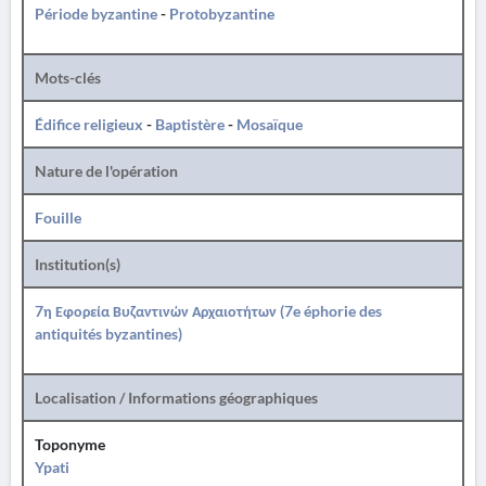
Période byzantine
-
Protobyzantine
Mots-clés
Édifice religieux
-
Baptistère
-
Mosaïque
Nature de l'opération
Fouille
Institution(s)
7η Εφορεία Βυζαντινών Αρχαιοτήτων (7e éphorie des
antiquités byzantines)
Localisation / Informations géographiques
Toponyme
Ypati