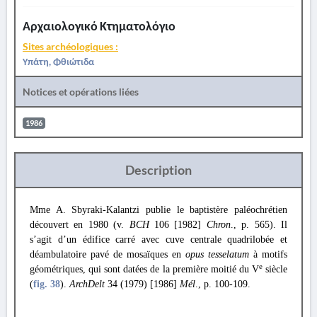
Αρχαιολογικό Κτηματολόγιο
Sites archéologiques :
Υπάτη, Φθιώτιδα
Notices et opérations liées
1986
Description
Mme A. Sbyraki-Kalantzi publie le baptistère paléochrétien
découvert en 1980 (v.
BCH
106 [1982]
Chron
., p. 565). Il
s’agit d’un édifice carré avec cuve centrale quadrilobée et
déambulatoire pavé de mosaïques en
opus tesselatum
à motifs
e
géométriques, qui sont datées de la première moitié du V
siècle
(
fig. 38
).
ArchDelt
34 (1979) [1986]
Mél
., p. 100-109.