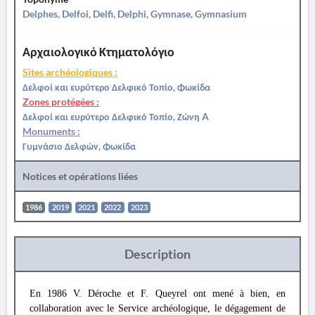
Delphes, Delfoi, Delfi, Delphi, Gymnase, Gymnasium
Αρχαιολογικό Κτηματολόγιο
Sites archéologiques :
Δελφοί και ευρύτερο Δελφικό Τοπίο, Φωκίδα
Zones protégées :
Δελφοί και ευρύτερο Δελφικό Τοπίο, Ζώνη A
Monuments :
Γυμνάσιο Δελφών, Φωκίδα
Notices et opérations liées
1986
2019
2021
2022
2023
Description
En 1986 V. Déroche et F. Queyrel ont mené à bien, en
collaboration avec le Service archéologique, le dégagement de