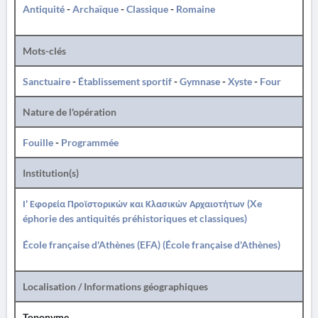
Antiquité
-
Archaïque
-
Classique
-
Romaine
Mots-clés
Sanctuaire
-
Établissement sportif
-
Gymnase
-
Xyste
-
Four
Nature de l'opération
Fouille
-
Programmée
Institution(s)
Ι' Εφορεία Προϊστορικών και Κλασικών Αρχαιοτήτων (Xe
éphorie des antiquités préhistoriques et classiques)
École française d'Athènes (EFA) (École française d'Athènes)
Localisation / Informations géographiques
Toponyme