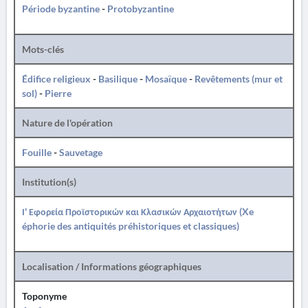
Période byzantine
-
Protobyzantine
Mots-clés
Édifice religieux
-
Basilique
-
Mosaïque
-
Revêtements (mur et
sol)
-
Pierre
Nature de l'opération
Fouille
-
Sauvetage
Institution(s)
Ι' Εφορεία Προϊστορικών και Κλασικών Αρχαιοτήτων (Xe
éphorie des antiquités préhistoriques et classiques)
Localisation / Informations géographiques
Toponyme