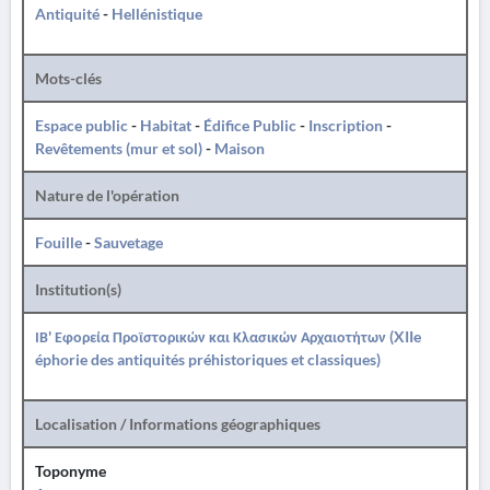
Antiquité
-
Hellénistique
Mots-clés
Espace public
-
Habitat
-
Édifice Public
-
Inscription
-
Revêtements (mur et sol)
-
Maison
Nature de l'opération
Fouille
-
Sauvetage
Institution(s)
ΙΒ' Εφορεία Προϊστορικών και Κλασικών Αρχαιοτήτων (XIIe
éphorie des antiquités préhistoriques et classiques)
Localisation / Informations géographiques
Toponyme