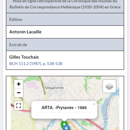
Mise en ligne rétrospective de la Chronique des fouilles du
Bulletin de Correspondance Hellénique (1920-2004) en Grèce
Édition
Antonin Lacaille
Extrait de
Gilles Touchais
BCH 111.2 (1987), p. 538-538
+
−
×
ARTA. -Prytanée - 1986