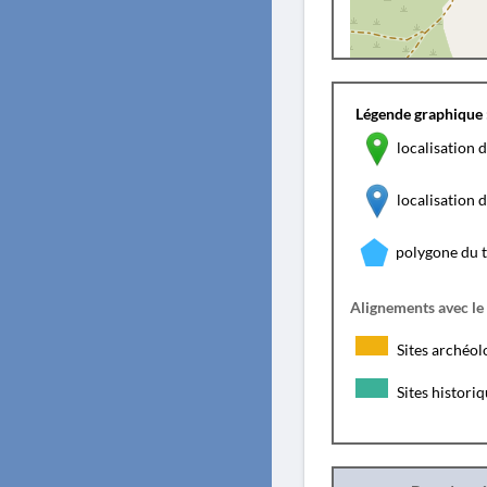
Légende graphique 
localisation d
localisation
polygone du 
Alignements avec le
Sites archéol
Sites histori