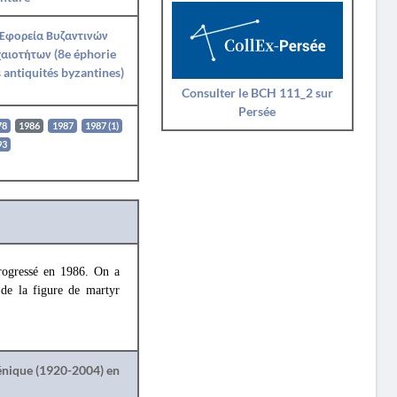
 Εφορεία Βυζαντινών
αιοτήτων (8e éphorie
 antiquités byzantines)
Consulter le BCH 111_2 sur
Persée
78
1986
1987
1987 (1)
93
progressé en 1986. On a
 de la figure de martyr
lénique (1920-2004) en