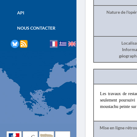
Nature de l'opé
API
NOUS CONTACTER
Localisa
Informa
géograph
Les travaux de resta
seulement poursuivi
moustachu peinte sur 
Mise en ligne rétro