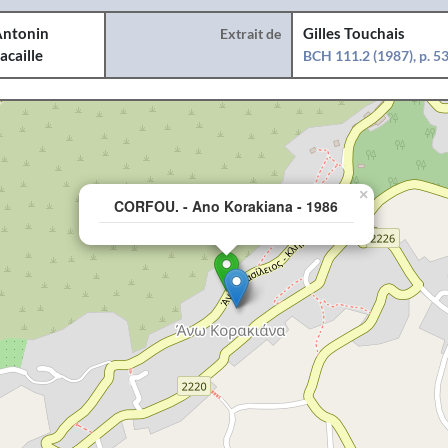
ntonin
Extrait de
Gilles Touchais
acaille
BCH 111.2 (1987), p. 5
×
CORFOU. - Ano Korakiana - 1986