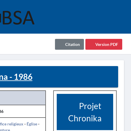
Citation
Version PDF
na - 1986
Projet
86
Chronika
fice religieux
-
Église
-
nture