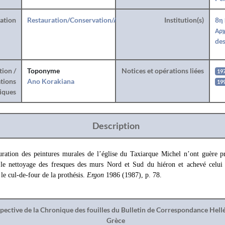
ration
Restauration/Conservation/Anastylose
Institution(s)
8η
Αρχ
des
tion /
Toponyme
Notices et opérations liées
19
tions
Ano Korakiana
19
iques
Description
uration des peintures murales de l’église du Taxiarque Michel n’ont guère 
 le nettoyage des fresques des murs Nord et Sud du hiéron et achevé celui
le cul-de-four de la prothésis.
Ergon
1986 (1987), p. 78.
spective de la Chronique des fouilles du Bulletin de Correspondance Hel
Grèce