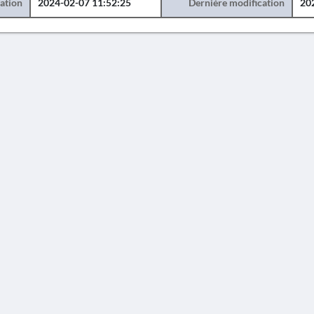
éation
2024-02-07 11:52:25
Dernière modification
20
AVERTISSEMENT
 constitue en aucun cas une publication des découvertes qui y sont signalées. L'EfA et la 