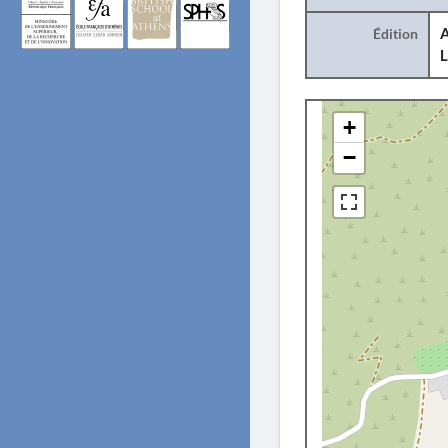
Édition
A
L
+
−