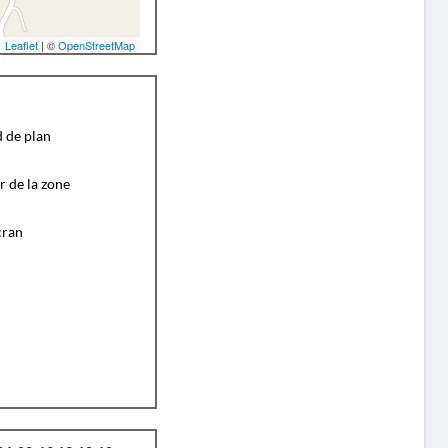
Leaflet
| ©
OpenStreetMap
d de plan
r de la zone
cran