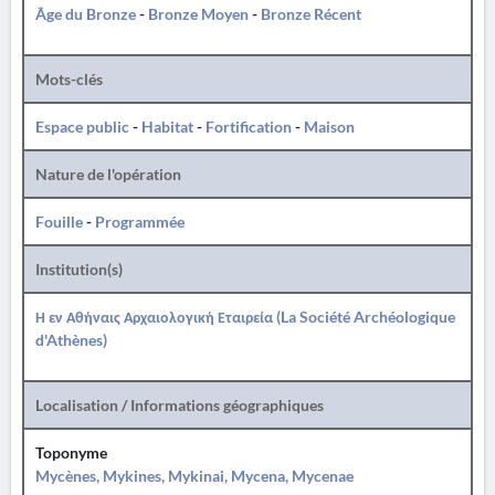
Âge du Bronze
-
Bronze Moyen
-
Bronze Récent
Mots-clés
Espace public
-
Habitat
-
Fortification
-
Maison
Nature de l'opération
Fouille
-
Programmée
Institution(s)
Η εν Αθήναις Αρχαιολογική Εταιρεία (La Société Archéologique
d'Athènes)
Localisation / Informations géographiques
Toponyme
Mycènes, Mykines, Mykinai, Mycena, Mycenae