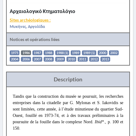
Αρχαιολογικό Κτηματολόγιο
Sites archéologiques :
Μυκήνες, Αργολίδα
Notices et opérations liées
1975
1986
1987
1988
1988 (1)
1989
1989 (1)
2000
2002
2004
2006
2007
2008
2009
2010
2011
2012
2013
Description
Tandis que la construction du musée se poursuit, les recherches
entreprises dans la citadelle par G. Mylonas et S. Iakovidis se
sont limitées, cette année, à l’étude minutieuse du quartier Sud-
Ouest, fouillé en 1973-74, et à des travaux préliminaires à la
poursuite de la fouille dans le complexe Nord.
Ibid*
., p. 100 et
150.