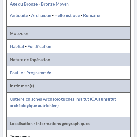
Âge du Bronze
-
Bronze Moyen
Antiquité
-
Archaïque
-
Hellénistique
-
Romaine
Mots-clés
Habitat
-
Fortification
Nature de l'opération
Fouille
-
Programmée
Institution(s)
Österreichisches Archäologisches Institut (ÖAI) (Institut
archéologique autrichien)
Localisation / Informations géographiques
Toponyme