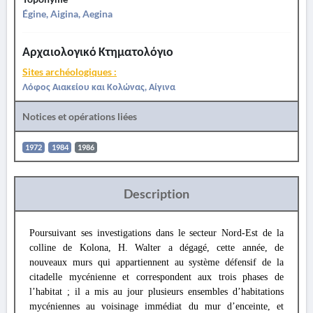
Égine, Aigina, Aegina
Αρχαιολογικό Κτηματολόγιο
Sites archéologiques :
Λόφος Αιακείου και Κολώνας, Αίγινα
Notices et opérations liées
1972
1984
1986
Description
Poursuivant ses investigations dans le secteur Nord-Est de la
colline de Kolona, H. Walter a dégagé, cette année, de
nouveaux murs qui appartiennent au système défensif de la
citadelle mycénienne et correspondent aux trois phases de
l’habitat ; il a mis au jour plusieurs ensembles d’habitations
mycéniennes au voisinage immédiat du mur d’enceinte, et