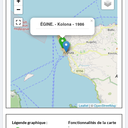
+
−
×
ÉGINE. - Kolona - 1986
Leaflet
| ©
OpenStreetMap
Légende graphique :
Fonctionnalités de la carte
: