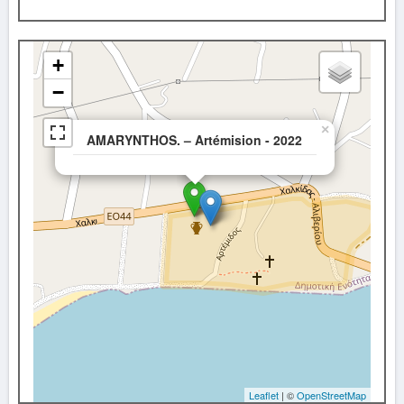
+
−
×
AMARYNTHOS. – Artémision - 2022
Leaflet
| ©
OpenStreetMap