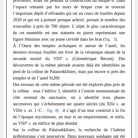
provisoire, avant ou pendant la construction du temple 6. Dans
l’espace remanié par les murs de brique crue se trouvait
l’important dépôt d’offrandes qui est en cours de fouilles depuis
2020 et qui est à présent presque achevé, portant le nombre des
trouvailles à près de 700 objets. L’objet le plus caractéristique
de cet ensemble est une statuette en pierre représentant une
figure féminine avec un jeune cervidé dans les bras (
fig. 3
).
À l’Ouest des temples archaïques et autour de l’autel, les
derniers niveaux fouillés ont livré de la céramique datant de la
e
seconde moitié du VIII
s. (Géométrique Récent). Des
découvertes de la même période avaient déjà été identifiées au
pied de la colline de Palaioekklisies, mais pas encore si près des
temples et de l’autel St200.
Des niveaux de cette même période ont été explorés plus près de
la colline : sous l’édifice 3, identifié à l’entrée monumentale du
côté oriental du sanctuaire, on a identifié trois phases
successives qui s’échelonnent sur quatre siècles (du XIIe s. au
VIIIe s. av. J.-C. ;
fig. 4
) : il s’agit d’un mur construit à la fin
de l’époque mycénienne, un mur et un empierrement, et enfin,
e
au VIII
s. un édifice de plan absidal.
Sur la colline de Palaioekklisies, la recherche de l’habitat
préhistorique s’est poursuivie. Deux nouveaux sondages ont été