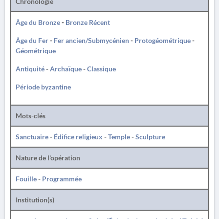
Chronologie
Âge du Bronze
-
Bronze Récent
Âge du Fer
-
Fer ancien/Submycénien
-
Protogéométrique
-
Géométrique
Antiquité
-
Archaïque
-
Classique
Période byzantine
Mots-clés
Sanctuaire
-
Édifice religieux
-
Temple
-
Sculpture
Nature de l'opération
Fouille
-
Programmée
Institution(s)