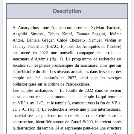
Description
À Amarynthos, une équipe composée de Sylvian Fachard,
Angeliki Simossi, Tobias Krapf, Tamara Saggini, Jérôme
André, Daniela Greger, Chloé Chezeaux, Samuel Verdan et
Thierry Theurillat (ESAG, Éphorie des Antiquités de l’Eubée)
ont mené en 2022 une nouvelle campagne de terrain au
sanctuaire d’Artémis (
fig. 1
). Le programme de recherche est
focalisé sur les phases préclassiques du sanctuaire, ainsi que sur
la préhistoire du site. Les niveaux archaïques dans le secteur des
temple ont été explorés en 2022, ainsi que les vestiges
préhistoriques sur la colline de Paléoekklisies.
Les temples archaïques. – La fouille de 2022 dans ce secteur
s’est concentré sur deux monuments : le temple 14 qui remonte
e
e
au VII
s. av. J.-C., et le temple 6, construit vers la fin du VI
s.
av. J.-C. (
fig. 2
) La recherche a révélé une phase intermédiaire,
matérialisée par plusieurs murs de brique crue. Cette phase de
construction, identifiée autour de l’autel St200, intervient après
la destruction du temple 14 et représente peut-être une structure