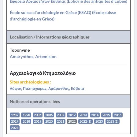
Εφορεία Αρχαιοτήτων Ευβοίας (Éphorie des antiquités d'Eubée)
École suisse d'archéologie en Grèce (ESAG) (École suisse
d'archéologie en Grèce)
Localisation / Informations géographiques
Toponyme
Amarynthos, Artemision
Αρχαιολογικό Κτηματολόγιο
Sites archéologiques :
Λόφος Παληόχωρας, Αμάρυνθος, Εύβοια
Notices et opérations liées
1987
1990
2005
2006
2007
2012
2013
2014
2015
2016
2017
2018
2019
2020
2021
2022
2022 (1)
2023
2023 (1)
2024