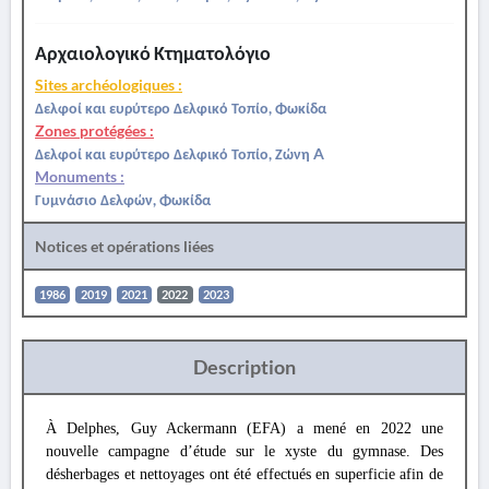
Αρχαιολογικό Κτηματολόγιο
Sites archéologiques :
Δελφοί και ευρύτερο Δελφικό Τοπίο, Φωκίδα
Zones protégées :
Δελφοί και ευρύτερο Δελφικό Τοπίο, Ζώνη A
Monuments :
Γυμνάσιο Δελφών, Φωκίδα
Notices et opérations liées
1986
2019
2021
2022
2023
Description
À Delphes, Guy Ackermann (EFA) a mené en 2022 une
nouvelle campagne d’étude sur le xyste du gymnase. Des
désherbages et nettoyages ont été effectués en superficie afin de