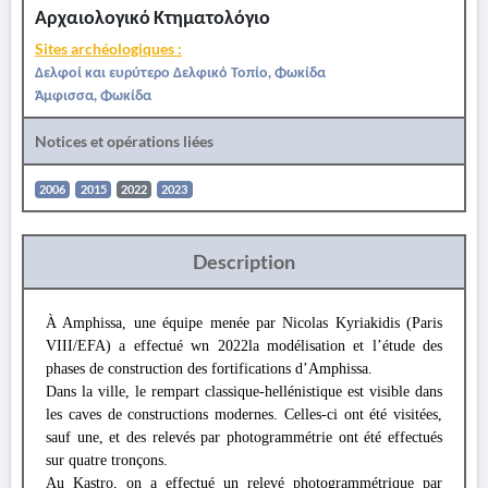
Αρχαιολογικό Κτηματολόγιο
Sites archéologiques :
Δελφοί και ευρύτερο Δελφικό Τοπίο, Φωκίδα
Άμφισσα, Φωκίδα
Notices et opérations liées
2006
2015
2022
2023
Description
À Amphissa, une équipe menée par Nicolas Kyriakidis (Paris
VIII/EFA) a effectué wn 2022la modélisation et l’étude des
phases de construction des fortifications d’Amphissa.
Dans la ville, le rempart classique-hellénistique est visible dans
les caves de constructions modernes. Celles-ci ont été visitées,
sauf une, et des relevés par photogrammétrie ont été effectués
sur quatre tronçons.
Au Kastro, on a effectué un relevé photogrammétrique par