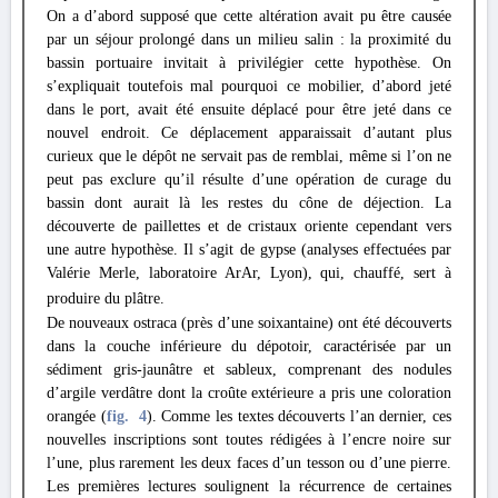
On a d’abord supposé que cette altération avait pu être causée
par un séjour prolongé dans un milieu salin : la proximité du
bassin portuaire invitait à privilégier cette hypothèse. On
s’expliquait toutefois mal pourquoi ce mobilier, d’abord jeté
dans le port, avait été ensuite déplacé pour être jeté dans ce
nouvel endroit. Ce déplacement apparaissait d’autant plus
curieux que le dépôt ne servait pas de remblai, même si l’on ne
peut pas exclure qu’il résulte d’une opération de curage du
bassin dont aurait là les restes du cône de déjection. La
découverte de paillettes et de cristaux oriente cependant vers
une autre hypothèse. Il s’agit de gypse (analyses effectuées par
Valérie Merle, laboratoire ArAr, Lyon), qui, chauffé, sert à
produire du plâtre.
De nouveaux ostraca (près d’une soixantaine) ont été découverts
dans la couche inférieure du dépotoir, caractérisée par un
sédiment gris-jaunâtre et sableux, comprenant des nodules
d’argile verdâtre dont la croûte extérieure a pris une coloration
orangée (
fig. 4
). Comme les textes découverts l’an dernier, ces
nouvelles inscriptions sont toutes rédigées à l’encre noire sur
l’une, plus rarement les deux faces d’un tesson ou d’une pierre.
Les premières lectures soulignent la récurrence de certaines