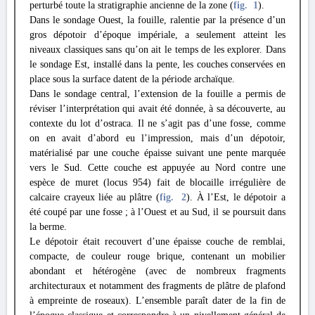
perturbé toute la stratigraphie ancienne de la zone (
fig. 1
).
Dans le sondage Ouest, la fouille, ralentie par la présence d’un
gros dépotoir d’époque impériale, a seulement atteint les
niveaux classiques sans qu’on ait le temps de les explorer. Dans
le sondage Est, installé dans la pente, les couches conservées en
place sous la surface datent de la période archaïque.
Dans le sondage central, l’extension de la fouille a permis de
réviser l’interprétation qui avait été donnée, à sa découverte, au
contexte du lot d’ostraca. Il ne s’agit pas d’une fosse, comme
on en avait d’abord eu l’impression, mais d’un dépotoir,
matérialisé par une couche épaisse suivant une pente marquée
vers le Sud. Cette couche est appuyée au Nord contre une
espèce de muret (locus 954) fait de blocaille irrégulière de
calcaire crayeux liée au plâtre (
fig. 2
). À l’Est, le dépotoir a
été coupé par une fosse ; à l’Ouest et au Sud, il se poursuit dans
la berme.
Le dépotoir était recouvert d’une épaisse couche de remblai,
compacte, de couleur rouge brique, contenant un mobilier
abondant et hétérogène (avec de nombreux fragments
architecturaux et notamment des fragments de plâtre de plafond
à empreinte de roseaux). L’ensemble paraît dater de la fin de