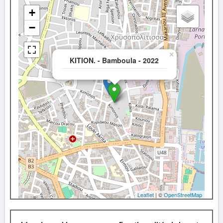
+
−
×
KITION. - Bamboula - 2022
Leaflet
| ©
OpenStreetMap