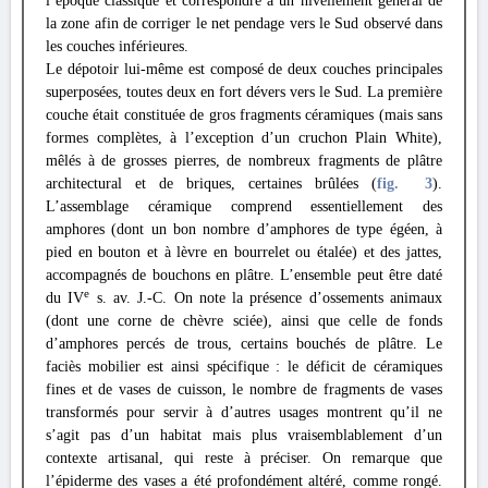
l’époque classique et correspondre à un nivellement général de
la zone afin de corriger le net pendage vers le Sud observé dans
les couches inférieures.
Le dépotoir lui-même est composé de deux couches principales
superposées, toutes deux en fort dévers vers le Sud. La première
couche était constituée de gros fragments céramiques (mais sans
formes complètes, à l’exception d’un cruchon Plain White),
mêlés à de grosses pierres, de nombreux fragments de plâtre
architectural et de briques, certaines brûlées (
fig. 3
).
L’assemblage céramique comprend essentiellement des
amphores (dont un bon nombre d’amphores de type égéen, à
pied en bouton et à lèvre en bourrelet ou étalée) et des jattes,
accompagnés de bouchons en plâtre. L’ensemble peut être daté
e
du IV
s. av. J.-C. On note la présence d’ossements animaux
(dont une corne de chèvre sciée), ainsi que celle de fonds
d’amphores percés de trous, certains bouchés de plâtre. Le
faciès mobilier est ainsi spécifique : le déficit de céramiques
fines et de vases de cuisson, le nombre de fragments de vases
transformés pour servir à d’autres usages montrent qu’il ne
s’agit pas d’un habitat mais plus vraisemblablement d’un
contexte artisanal, qui reste à préciser. On remarque que
l’épiderme des vases a été profondément altéré, comme rongé.