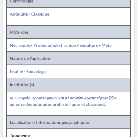
Chronologie
Antiquité
-
Classique
Mots-clés
Nécropole
-
Production/extraction
-
Sépulture
-
Métal
Nature de l'opération
Fouille
-
Sauvetage
Institution(s)
ΙΑ' Εφορεία Προϊστορικών και Κλασικών Αρχαιοτήτων (XIe
éphorie des antiquités préhistoriques et classiques)
Localisation / Informations géographiques
Toponyme