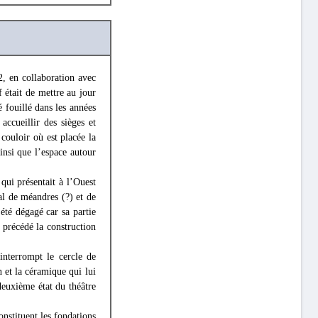
2, en collaboration avec
f était de mettre au jour
é fouillé dans les années
accueillir des sièges et
couloir où est placée la
insi que l’espace autour
qui présentait à l’Ouest
al de méandres (?) et de
 été dégagé car sa partie
a précédé la construction
interrompt le cercle de
 et la céramique qui lui
deuxième état du théâtre
nstituent les fondations