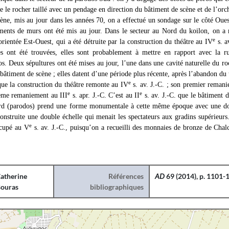
e le rocher taillé avec un pendage en direction du bâtiment de scène et de l’orch
ène, mis au jour dans les années 70, on a effectué un sondage sur le côté Oues
ments de murs ont été mis au jour. Dans le secteur au Nord du koilon, on a m
e
rientée Est-Ouest, qui a été détruite par la construction du théâtre au IV
s. a
es ont été trouvées, elles sont probablement à mettre en rapport avec la r
s. Deux sépultures ont été mises au jour, l’une dans une cavité naturelle du roc
 bâtiment de scène ; elles datent d’une période plus récente, après l’abandon du 
e
ue la construction du théâtre remonte au IV
s. av. J.-C. ; son premier remani
e
e
ième remaniement au III
s. apr. J.-C. C’est au II
s. av. J.-C. que le bâtiment d
rd (parodos) prend une forme monumentale à cette même époque avec une dou
construite une double échelle qui menait les spectateurs aux gradins supérieu
e
ccupé au V
s. av. J.-C., puisqu’on a recueilli des monnaies de bronze de Chal
atherine
Références
AD
69 (2014), p. 1101-
ouras
bibliographiques