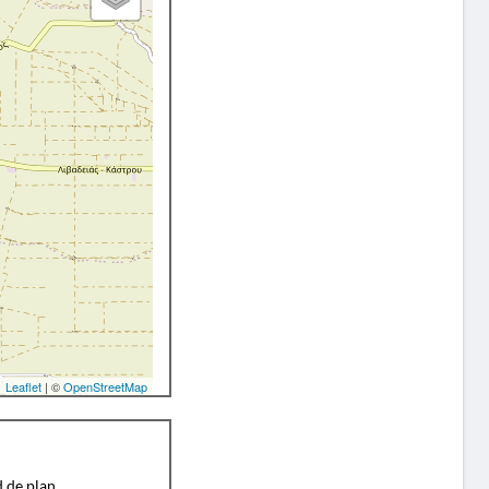
Leaflet
| ©
OpenStreetMap
d de plan