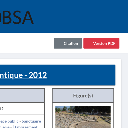
Citation
Version PDF
tique - 2012
Figure(s)
12
ace public
-
Sanctuaire
oierie
-
Établissement