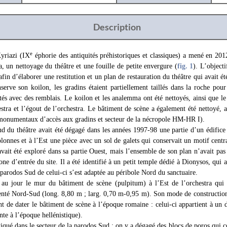
Description
e
yriazi (IX
éphorie des antiquités préhistoriques et classiques) a mené en 201
, un nettoyage du théâtre et une fouille de petite envergure (
fig. 1
). L’objecti
 afin d’élaborer une restitution et un plan de restauration du théâtre qui avait ét
erve son koilon, les gradins étaient partiellement taillés dans la roche pour 
és avec des remblais. Le koilon et les analemma ont été nettoyés, ainsi que le 
estra et l’égout de l’orchestra. Le bâtiment de scène a également été nettoyé, a
s monumentaux d’accès aux gradins et secteur de la nécropole HM-HR I).
d du théâtre avait été dégagé dans les années 1997-98 une partie d’un édifice 
olonnes et à l’Est une pièce avec un sol de galets qui conservait un motif centr
 avait été exploré dans sa partie Ouest, mais l’ensemble de son plan n’avait pas
one d’entrée du site. Il a été identifié à un petit temple dédié à Dionysos, qui 
 parodos Sud de celui-ci s’est adaptée au péribole Nord du sanctuaire.
 au jour le mur du bâtiment de scène (pulpitum) à l’Est de l’orchestra qui 
rienté Nord-Sud (long. 8,80 m ; larg. 0,70 m-0,95 m). Son mode de construction
nt de dater le bâtiment de scène à l’époque romaine : celui-ci appartient à un 
nte à l’époque hellénistique).
iqué dans le secteur de la parodos Sud : on y a dégagé des blocs de poros qui co