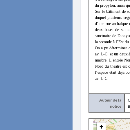
du propylon, ainsi qu
Sur le bâtiment de sc
duquel plusieurs seg
d’une rue archaïque o
deux bases de statu
sanctuaire de Dionyso
la seconde à l’Est du
On a pu déterminer q
av. J.-C. et un deux
marbre. L’entrée No
Nord du théâtre est 
l’espace était déjà o
av. J.-C.
Auteur de la
C
notice
B
+