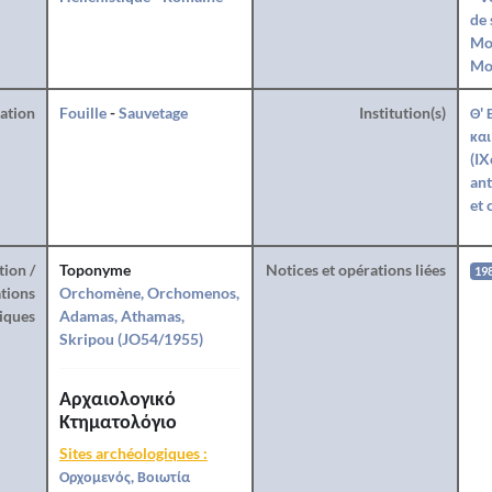
de 
Mo
Mo
ration
Fouille
-
Sauvetage
Institution(s)
Θ' 
και
(IX
ant
et 
tion /
Toponyme
Notices et opérations liées
19
tions
Orchomène, Orchomenos,
iques
Adamas, Athamas,
Skripou (JO54/1955)
Αρχαιολογικό
Κτηματολόγιο
Sites archéologiques :
Ορχομενός, Βοιωτία