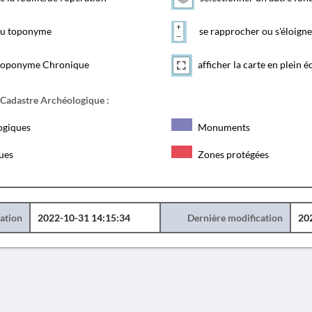
 du toponyme
se rapprocher ou s'éloigne
toponyme Chronique
afficher la carte en plein é
 Cadastre Archéologique :
ogiques
Monuments
ques
Zones protégées
éation
2022-10-31 14:15:34
Dernière modification
20