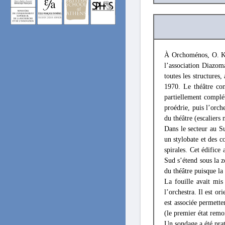
À Orchoménos, O. K
l’association Diazoma
toutes les structures,
1970. Le théâtre cons
partiellement complét
proédrie, puis l’orch
du théâtre (escalier
Dans le secteur au Su
un stylobate et des c
spirales. Cet édifice
Sud s’étend sous la z
du théâtre puisque la
La fouille avait mis
l’orchestra. Il est o
est associée permette
(le premier état remo
Un sondage a été prat