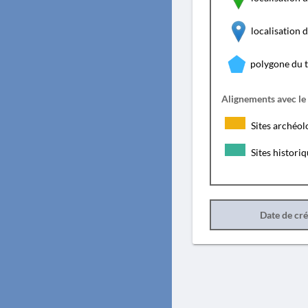
localisation
polygone du 
Alignements avec le
Sites archéol
Sites histori
Date de cr