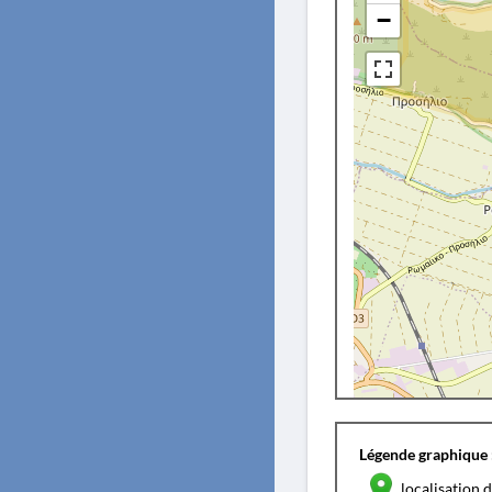
−
Légende graphique 
localisation d