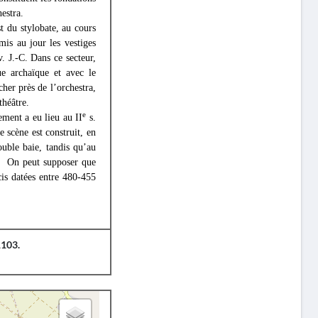
estra.
t du stylobate, au cours
is au jour les vestiges
v. J.-C. Dans ce secteur,
ue archaïque et avec le
her près de l’orchestra,
théâtre.
e
ement a eu lieu au II
s.
e scène est construit, en
ble baie, tandis qu’au
rs. On peut supposer que
cis datées entre 480-455
1103.