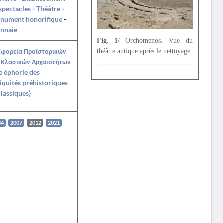
spectacles
-
Théâtre
-
nument honorifique
-
nnaie
Fig. 1/
Orchomenos. Vue du
Εφορεία Προϊστορικών
théâtre antique après le nettoyage.
 Κλασικών Αρχαιοτήτων
e éphorie des
iquités préhistoriques
classiques)
84
2007
2012
2021