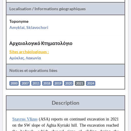
Localisation / Informations géographiques
Toponyme
Amyklai, Sklavochori
Αρχαιολογικό Κτηματολόγιο
Sites archéologiques :
Αμύκλες, Λακωνία
Notices et opérations liées
2000
2007
2011
2018
2019
2020
2021
2024
Description
Stavros Vlizos
(ASA) reports on continued excavation in 2021
on the SW slope of Aghia Kyriaki hill. The excavation reached