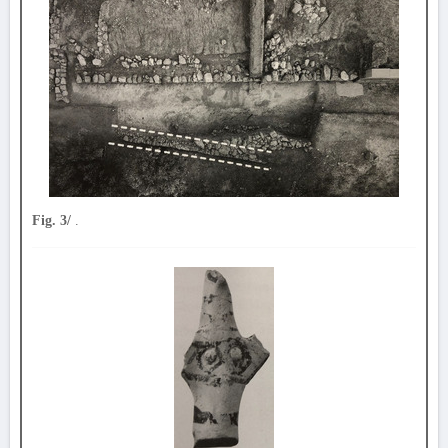
Fig. 3/
.