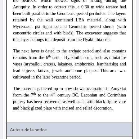
the bedrock, which showed signs of sliding during the
Antiquity. In order to correct this, a 0.60 m wide terrace had
been built parallel to the Geometric period peribolos. The layers
retained by the wall contained LBA material, along with
Mycenaean psi figurines and Geometric period sherds (with
concentric circles and with birds). The excavator suggests that
this layer belongs to a deposit from the Hyakinthia cult.
The next layer is dated to the archaic period and also contains
th
remains from the 6
cent. Hyakinthia cult, such as miniature
vases (aryballoi, craters, lakaines, amphorisks, kantharisks) and
lead objects, knives, jewels and bone plaques. This area was
cultivated in the later byzantine period.
The material gathered up to now shows occupation in Amyklai
th
th
from the 7
to the 4
century BC. Laconian and Corinthian
pottery has been recovered, as well as an attic black figure vase
and black glazed plate with incised and relief decoration.
Auteur de la notice