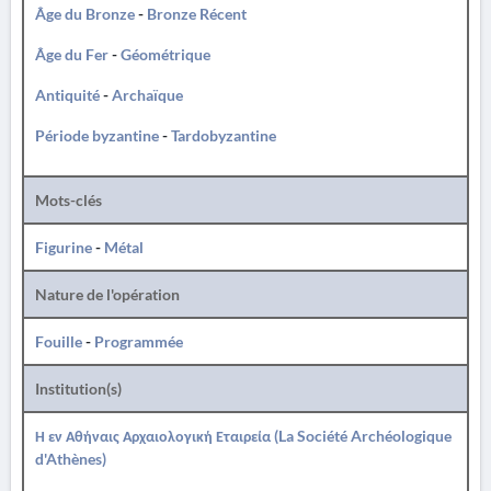
Âge du Bronze
-
Bronze Récent
Âge du Fer
-
Géométrique
Antiquité
-
Archaïque
Période byzantine
-
Tardobyzantine
Mots-clés
Figurine
-
Métal
Nature de l'opération
Fouille
-
Programmée
Institution(s)
Η εν Αθήναις Αρχαιολογική Εταιρεία (La Société Archéologique
d'Athènes)