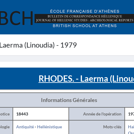
aerma (Linoudia) - 1979
RHODES. - Laerma (Linoud
Informations Générales
otice
18443
Année de l'opération
19
logie
Antiquité
-
Hellénistique
Mots-clés
Hab
Ou