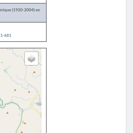
lénique (1920-2004) en
81-681