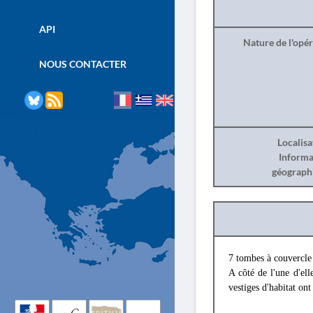
API
Nature de l'opé
NOUS CONTACTER
Localisa
Informa
géograph
7 tombes à couvercle 
A côté de l'une d'ell
vestiges d'habitat on