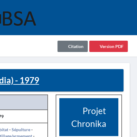
Citation
Version PDF
ia) - 1979
Projet
79
Chronika
itat
-
Sépulture
-
tillage/armement
-