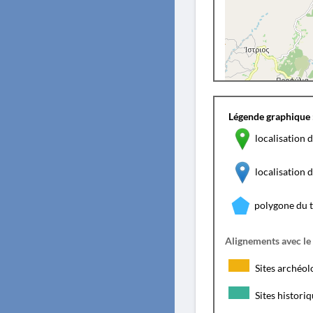
Légende graphique 
localisation d
localisation
polygone du 
Alignements avec le
Sites archéol
Sites histori