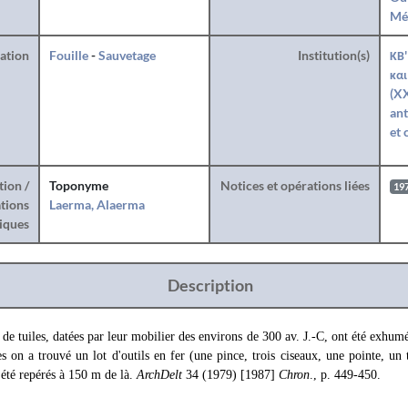
Mé
ration
Fouille
-
Sauvetage
Institution(s)
ΚΒ'
και
(XX
ant
et 
tion /
Toponyme
Notices et opérations liées
19
tions
Laerma, Alaerma
iques
Description
de tuiles, datées par leur mobilier des environs de 300 av. J.-C, ont été exhumé
es on a trouvé un lot d'outils en fer (une pince, trois ciseaux, une pointe, un
t été repérés à 150 m de là.
ArchDelt
34 (1979) [1987]
Chron
., p. 449-450.