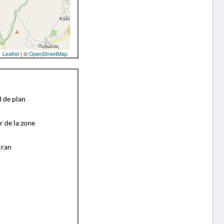
Leaflet
| ©
OpenStreetMap
d de plan
r de la zone
cran