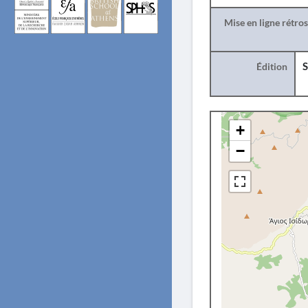
Mise en ligne rétro
Édition
S
+
−