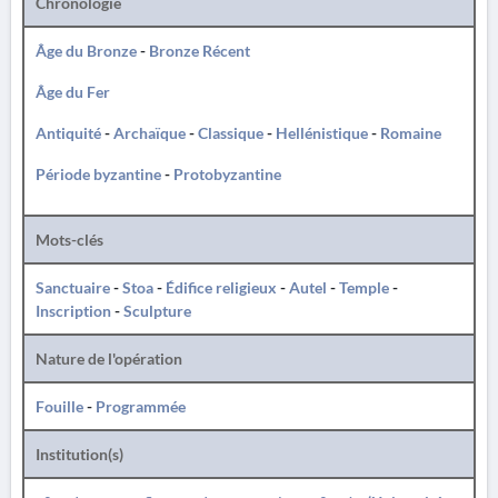
Chronologie
Âge du Bronze
-
Bronze Récent
Âge du Fer
Antiquité
-
Archaïque
-
Classique
-
Hellénistique
-
Romaine
Période byzantine
-
Protobyzantine
Mots-clés
Sanctuaire
-
Stoa
-
Édifice religieux
-
Autel
-
Temple
-
Inscription
-
Sculpture
Nature de l'opération
Fouille
-
Programmée
Institution(s)