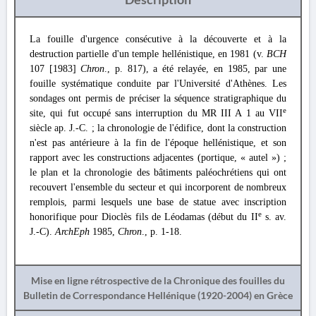
La fouille d'urgence consécutive à la découverte et à la
destruction partielle d'un temple hellénistique, en 1981 (v.
BCH
107 [1983]
Chron
., p. 817), a été relayée, en 1985, par une
fouille systématique conduite par l'Université d'Athènes. Les
sondages ont permis de préciser la séquence stratigraphique du
e
site, qui fut occupé sans interruption du MR III A 1 au VII
siècle ap. J.-C. ; la chronologie de l'édifice, dont la construction
n'est pas antérieure à la fin de l'époque hellénistique, et son
rapport avec les constructions adjacentes (portique, « autel ») ;
le plan et la chronologie des bâtiments paléochrétiens qui ont
recouvert l'ensemble du secteur et qui incorporent de nombreux
remplois, parmi lesquels une base de statue avec inscription
e
honorifique pour Dioclès fils de Léodamas (début du II
s. av.
J.-C).
ArchEph
1985,
Chron
., p. 1-18.
Mise en ligne rétrospective de la Chronique des fouilles du
Bulletin de Correspondance Hellénique (1920-2004) en Grèce