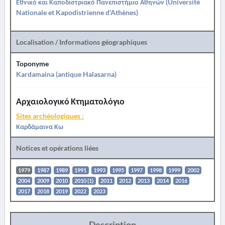
Εθνικό και Καποδιστριακό Πανεπιστήμιο Αθηνών (Université
Nationale et Kapodistrienne d'Athènes)
Localisation / Informations géographiques
Toponyme
Kardamaina (antique Halasarna)
Αρχαιολογικό Κτηματολόγιο
Sites archéologiques :
Καρδάμαινα Κω
Notices et opérations liées
1979
1987
1989
1991
1993
1995
1997
1998
1999
2002
2004
2009
2010
2010 (1)
2011
2012
2013
2014
2016
2017
2018
2019
2022
2023
Description