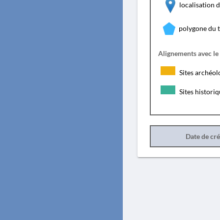
localisation
polygone du 
Alignements avec le
Sites archéol
Sites histori
Date de cr