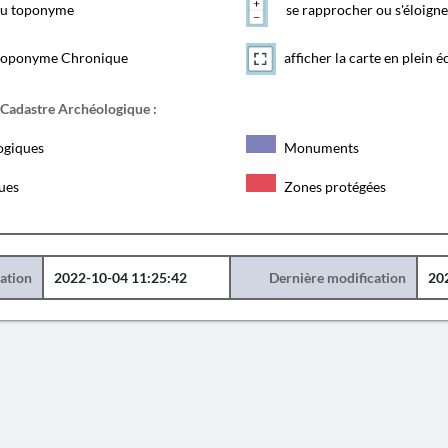
 du toponyme
se rapprocher ou s'éloigne
toponyme Chronique
afficher la carte en plein é
 Cadastre Archéologique :
ogiques
Monuments
ques
Zones protégées
éation
2022-10-04 11:25:42
Dernière modification
20