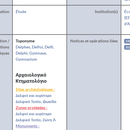
ration
Étude
Institution(s)
Éco
(EF
d'A
tion /
Toponyme
Notices et opérations liées
19
tions
Delphes, Delfoi, Delfi,
20
iques
Delphi, Gymnase,
Gymnasium
Αρχαιολογικό
Κτηματολόγιο
Sites archéologiques :
Δελφοί και ευρύτερο
Δελφικό Τοπίο, Φωκίδα
Zones protégées :
Δελφοί και ευρύτερο
Δελφικό Τοπίο, Ζώνη A
Monuments :