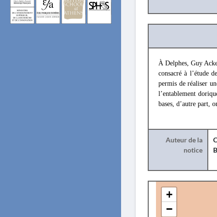
À Delphes, Guy Acke
consacré à l’étude d
permis de réaliser un
l’entablement doriqu
bases, d’autre part, o
Auteur de la
C
notice
B
+
−