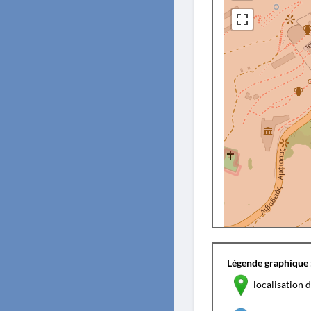
Légende graphique 
localisation d