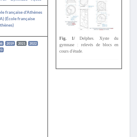
le française d'Athènes
A) (École française
thènes)
Fig. 1/
Delphes. Xyste du
86
2019
2021
2022
gymnase : relevés de blocs en
23
cours d'étude.