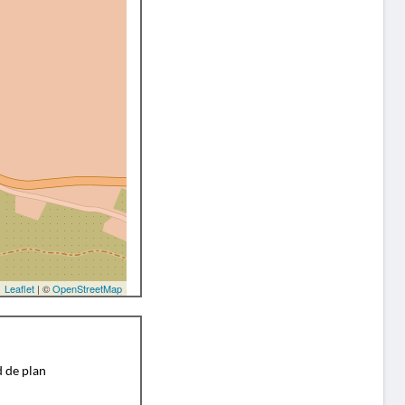
Leaflet
| ©
OpenStreetMap
d de plan