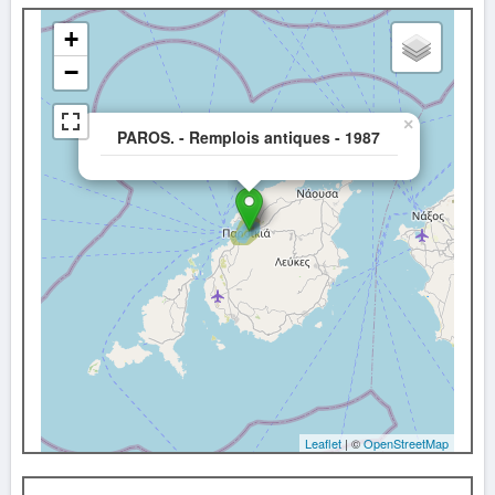
+
−
×
PAROS. - Remplois antiques - 1987
Leaflet
| ©
OpenStreetMap