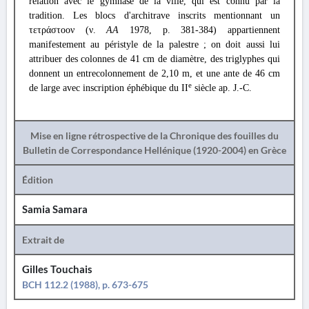
relation avec le gymnase de la ville, qui est connu par la
tradition. Les blocs d'architrave inscrits mentionnant un
τετράστοον (ν.
AΑ
1978, p. 381-384) appartiennent
manifestement au péristyle de la palestre ; on doit aussi lui
attribuer des colonnes de 41 cm de diamètre, des triglyphes qui
donnent un entrecolonnement de 2,10 m, et une ante de 46 cm
e
de large avec inscription éphébique du II
siècle ap. J.-C.
Mise en ligne rétrospective de la Chronique des fouilles du
Bulletin de Correspondance Hellénique (1920-2004) en Grèce
Édition
Samia Samara
Extrait de
Gilles Touchais
BCH 112.2 (1988), p. 673-675