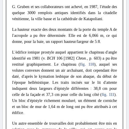
G. Gruben et ses collaborateurs ont achevé, en 1987, l'étude des
quelque 3000 remplois antiques identifiés dans la citadelle
vénitienne, la ville basse et la cathédrale de Katapoliani.
La hauteur exacte des deux montants de la porte du temple A de
l'acropole a pu être déterminée. Elle est de 6,066 m, ce qui
donne, pour la baie, un rapport hauteur/largeur de 5:8.
L'édifice ionique prostyle auquel appartient le chapiteau d'angle
identifié en 1981 (v.
BCH
106 [1982]
Chron
., p. 603) a pu être
restitué graphiquement. Le chapiteau (
fig. 110
), auquel ses
volutes convexes donnent un air archaïsant, doit cependant être
daté, d'après le kymation lesbique de son abaque, du début de
l'époque hellénistique. Les traits incisés sur le lit d'attente
indiquent deux largeurs d'épistyle différentes : 38,8 cm pour
celle de la façade et 37,3 cm pour celle du long côté (
fig. 111
).
Un bloc d'épistyle richement mouluré, un élément de corniche
et un bloc de mur de 1,64 m de long ont pu être attribués à cet
édifice.
Un autre ensemble de trouvailles doit probablement être mis en