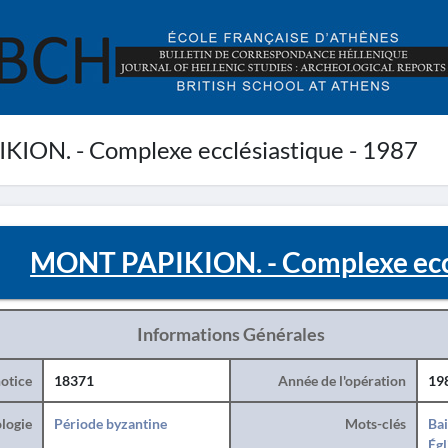
ON. - Complexe ecclésiastique - 1987
MONT PAPIKION. - Complexe eccl
Informations Générales
otice
18371
Année de l'opération
19
logie
Période byzantine
Mots-clés
Ba
Égl