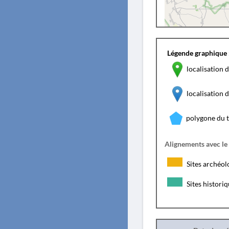
Légende graphique 
localisation d
localisation
polygone du 
Alignements avec le
Sites archéol
Sites histori