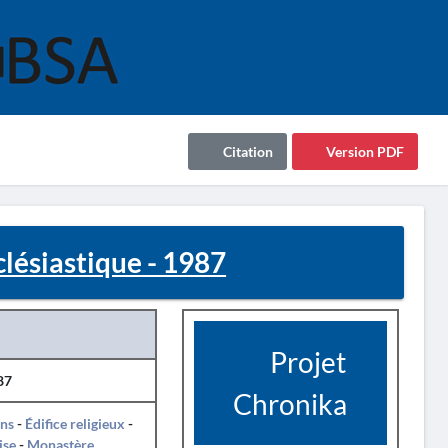
Citation
Version PDF
ésiastique - 1987
Projet
87
Chronika
ins
-
Édifice religieux
-
ise
-
Monastère