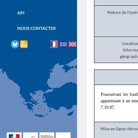
Nature de l'opé
API
NOUS CONTACTER
Localisa
Informa
géograph
Poursuivant les foui
appartenant à un mon
7.10.87.
Mise en ligne rétro