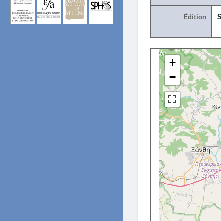
Édition
S
+
−