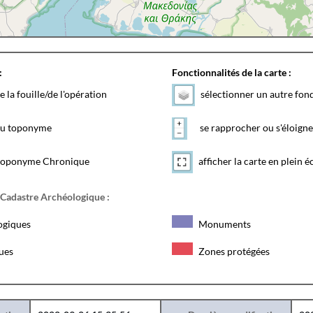
:
Fonctionnalités de la carte :
e la fouille/de l'opération
sélectionner un autre fon
 du toponyme
se rapprocher ou s'éloigne
toponyme Chronique
afficher la carte en plein é
 Cadastre Archéologique :
ogiques
Monuments
ques
Zones protégées