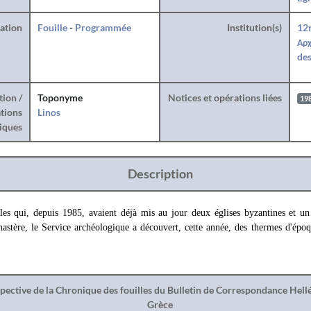
ration
Fouille
-
Programmée
Institution(s)
12
Αρχ
des
tion /
Toponyme
Notices et opérations liées
19
tions
Linos
iques
Description
lles qui, depuis 1985, avaient déjà mis au jour deux églises byzantines et u
astère, le Service archéologique a découvert, cette année, des thermes d'époq
spective de la Chronique des fouilles du Bulletin de Correspondance Hel
Grèce