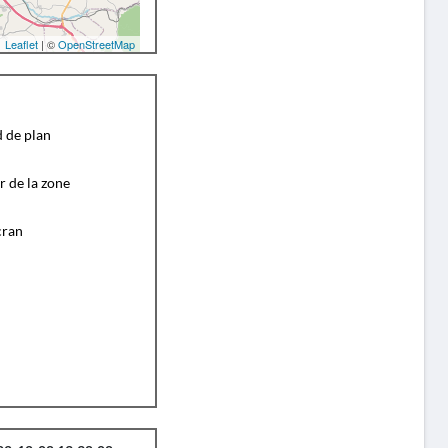
Leaflet
| ©
OpenStreetMap
d de plan
r de la zone
cran