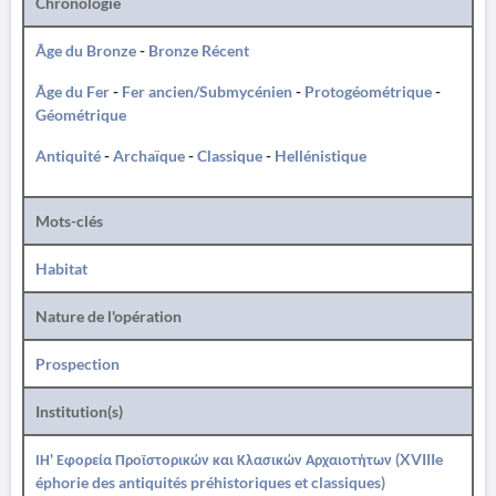
Chronologie
Âge du Bronze
-
Bronze Récent
Âge du Fer
-
Fer ancien/Submycénien
-
Protogéométrique
-
Géométrique
Antiquité
-
Archaïque
-
Classique
-
Hellénistique
Mots-clés
Habitat
Nature de l'opération
Prospection
Institution(s)
ΙΗ' Εφορεία Προϊστορικών και Κλασικών Αρχαιοτήτων (XVIIIe
éphorie des antiquités préhistoriques et classiques)