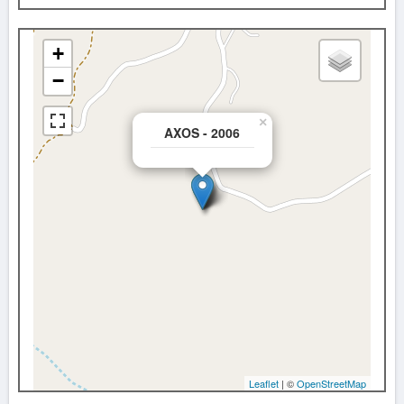
+
−
×
AXOS - 2006
Leaflet
| ©
OpenStreetMap