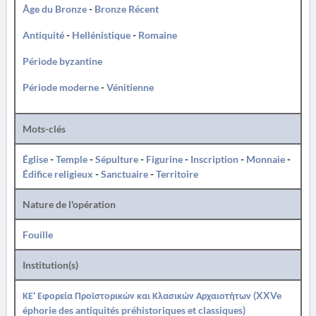
Âge du Bronze
-
Bronze Récent
Antiquité
-
Hellénistique
-
Romaine
Période byzantine
Période moderne
-
Vénitienne
Mots-clés
Église
-
Temple
-
Sépulture
-
Figurine
-
Inscription
-
Monnaie
-
Édifice religieux
-
Sanctuaire
-
Territoire
Nature de l'opération
Fouille
Institution(s)
ΚΕ' Εφορεία Προϊστορικών και Κλασικών Αρχαιοτήτων (XXVe
éphorie des antiquités préhistoriques et classiques)