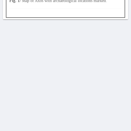
Fig. 1/
Map of Axos with archaeological locations marked.
AVERTISSEMENT
La Chronique des fouilles en ligne ne constitue en aucun cas une publication des
découvertes qui y sont signalées. L'EfA et la BSA ne peuvent délivrer de copie des
illustrations qui y sont reproduites et dont ils ne détiennent pas les droits.