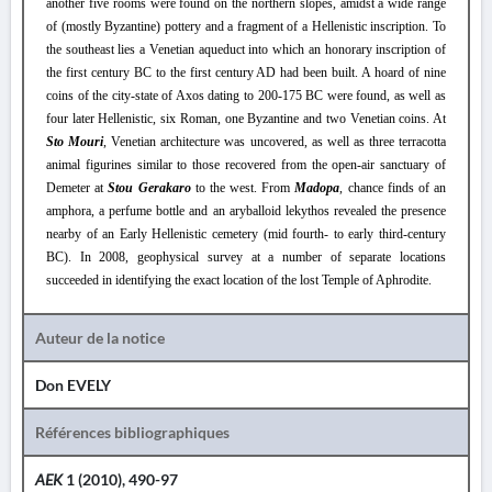
another five rooms were found on the northern slopes, amidst a wide range
of (mostly Byzantine) pottery and a fragment of a Hellenistic inscription. To
the southeast lies a Venetian aqueduct into which an honorary inscription of
the first century BC to the first century AD had been built. A hoard of nine
coins of the city-state of Axos dating to 200-175 BC were found, as well as
four later Hellenistic, six Roman, one Byzantine and two Venetian coins. At
Sto Mouri
, Venetian architecture was uncovered, as well as three terracotta
animal figurines similar to those recovered from the open-air sanctuary of
Demeter at
Stou Gerakaro
to the west. From
Madopa
, chance finds of an
amphora, a perfume bottle and an aryballoid lekythos revealed the presence
nearby of an Early Hellenistic cemetery (mid fourth- to early third-century
BC). In 2008, geophysical survey at a number of separate locations
succeeded in identifying the exact location of the lost Temple of Aphrodite.
Auteur de la notice
Don EVELY
Références bibliographiques
AEK
1 (2010), 490-97