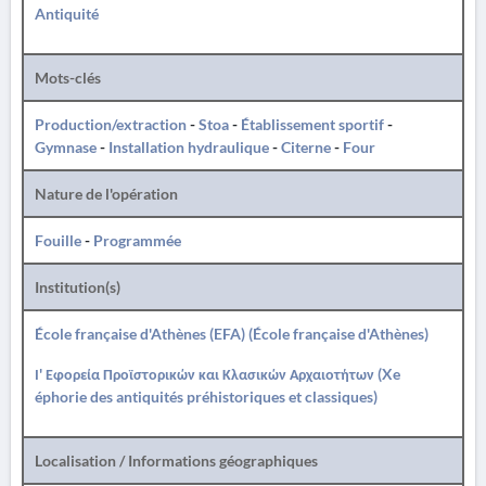
Antiquité
Mots-clés
Production/extraction
-
Stoa
-
Établissement sportif
-
Gymnase
-
Installation hydraulique
-
Citerne
-
Four
Nature de l'opération
Fouille
-
Programmée
Institution(s)
École française d'Athènes (EFA) (École française d'Athènes)
Ι' Εφορεία Προϊστορικών και Κλασικών Αρχαιοτήτων (Xe
éphorie des antiquités préhistoriques et classiques)
Localisation / Informations géographiques