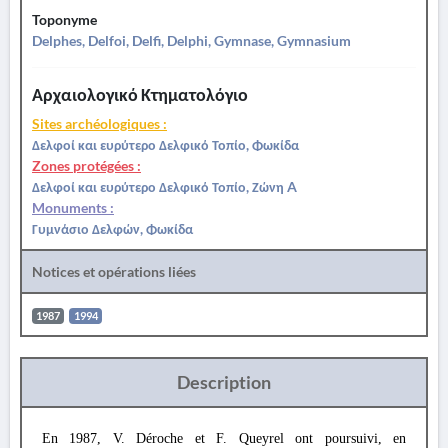
Toponyme
Delphes, Delfoi, Delfi, Delphi, Gymnase, Gymnasium
Αρχαιολογικό Κτηματολόγιο
Sites archéologiques :
Δελφοί και ευρύτερο Δελφικό Τοπίο, Φωκίδα
Zones protégées :
Δελφοί και ευρύτερο Δελφικό Τοπίο, Ζώνη A
Monuments :
Γυμνάσιο Δελφών, Φωκίδα
Notices et opérations liées
1987
1994
Description
En 1987, V. Déroche et F. Queyrel ont poursuivi, en