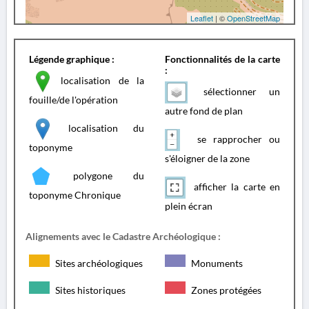
Leaflet
| ©
OpenStreetMap
Légende graphique :
Fonctionnalités de la carte
:
localisation de la
sélectionner un
fouille/de l'opération
autre fond de plan
localisation du
se rapprocher ou
toponyme
s'éloigner de la zone
polygone du
afficher la carte en
toponyme Chronique
plein écran
Alignements avec le Cadastre Archéologique :
Sites archéologiques
Monuments
Sites historiques
Zones protégées