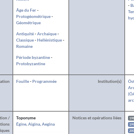
-
B
Âge du Fer
-
Te
Protogéométrique
-
hy
Géométrique
Antiquité
-
Archaïque
-
Classique
-
Hellénistique
-
Romaine
Période byzantine
-
Protobyzantine
ration
Fouille
-
Programmée
Institution(s)
Öst
Arc
(ÖA
arc
tion /
Toponyme
Notices et opérations liées
19
tions
Égine, Aigina, Aegina
19
iques
20