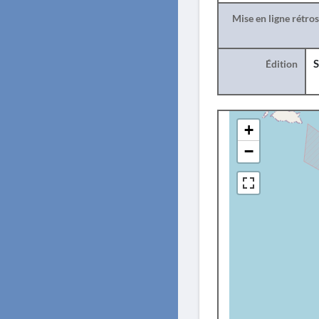
Mise en ligne rétro
Édition
S
+
−