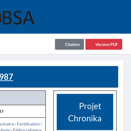
Citation
Version PDF
1987
Projet
87
Chronika
ctuaire
-
Fortification
-
ibole
-
Édifice religieux