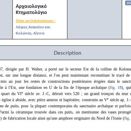
20
Αρχαιολογικό
Κτηματολόγιο
Sites archéologiques :
Λόφος Αιακείου και
Κολώνας, Αίγινα
Description
, dirigée par H. Walter, a porté sur le secteur Est de la colline de Kolo
st, sur une longue distance, et l'on peut maintenant reconstituer le tracé de
 mis au jour les restes de constructions postérieures érigées dans le sanc
le à l'Est, une fondation en U de la fin de l'époque archaïque (
fig. 18
), qu
e
 quart du VI
siècle av. J.-C, détruit vers 520 ; un grand tronçon du mur 
e
e église à abside, avec pièce annexe et baptistère, construite au V
siècle ap. J.
ne de puits, pour la plupart contemporains du sanctuaire archaïque et parfois
 Parmi la céramique trouvée dans ces puits, on mentionne des vases protogé
0
) de fabrication locale ainsi qu'une amphore originaire du Nord de l'Ionie (
fig.