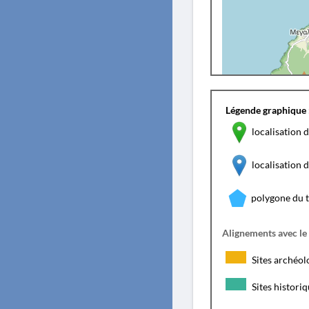
Légende graphique 
localisation d
localisation
polygone du 
Alignements avec le
Sites archéol
Sites histori