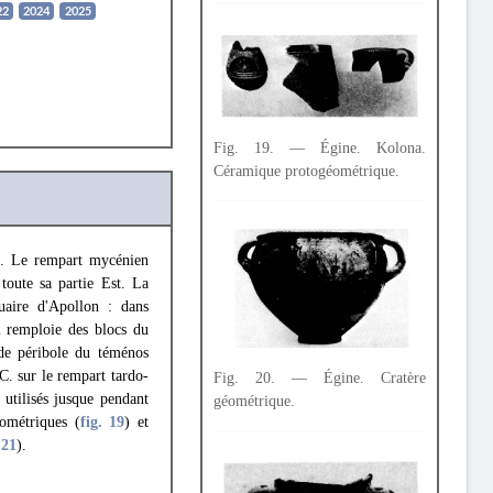
22
2024
2025
Fig. 19. — Égine. Kolona.
Céramique protogéométrique.
na. Le rempart mycénien
 toute sa partie Est. La
tuaire d'Apollon : dans
i remploie des blocs du
de péribole du téménos
-C. sur le rempart tardo-
Fig. 20. — Égine. Cratère
 utilisés jusque pendant
géométrique.
ométriques (
fig. 19
) et
 21
).