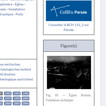
aptistère
-
Église
-
mple
-
Installation
draulique
-
Puits
Consulter le BCH 112_2 sur
Persée
Figure(s)
erreichisches
häologisches Institut
I) (Institut
héologique autrichien)
87
1992
1993
1994
Fig. 18. — Égine. Kolona.
95
1997
1999
2000
Fondation archaïque.
02
2004
2005
2006