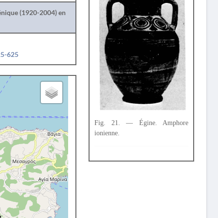
lénique (1920-2004) en
25-625
Fig. 21. — Égine. Amphore
ionienne.