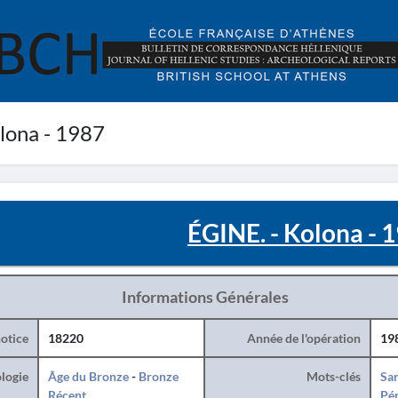
lona - 1987
ÉGINE. - Kolona - 
Informations Générales
otice
18220
Année de l'opération
19
logie
Âge du Bronze
-
Bronze
Mots-clés
San
Récent
Pér