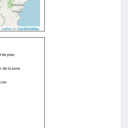
Leaflet
| ©
OpenStreetMap
d de plan
r de la zone
cran