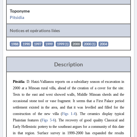
Toponyme
Pitsidia
Notices et opérations liées
1988
1990
1997
1999
1999 (1)
2000
2000 (1)
2004
Description
Pitsidia
. D. Hatzi-Vallianou reports on a subsidiary season of excavation in
2000 at a Minoan rural villa, ahead of the creation of a cover for the site
.
Tests to the east and west showed walls, Middle Minoan sherds and the
occasional stone tool or vase fragment. It seems that a First Palace period
settlement existed in the area, and that it was levelled and filled for the
construction of the new villa (
Figs 1
-4
). The ceramics display typical
Phaistian features (
Figs 5
-6
). The recovery of good quality Classical and
Early Hellenistic pottery to the southeast argues for a community of this date
in that region. Surface survey in 1999
-
2000 has expanded the results