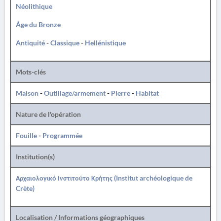
Néolithique
Âge du Bronze
Antiquité
-
Classique
-
Hellénistique
Mots-clés
Maison
-
Outillage/armement
-
Pierre
-
Habitat
Nature de l'opération
Fouille
-
Programmée
Institution(s)
Αρχαιολογικό Ινστιτούτο Κρήτης (Institut archéologique de
Crète)
Localisation / Informations géographiques