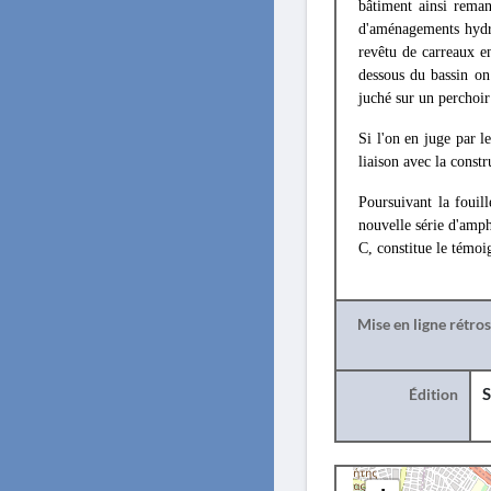
bâtiment ainsi rema
d'aménagements hydra
revêtu de carreaux e
dessous du bassin on
juché sur un perchoir
Si l'on en juge par l
liaison avec la constr
Poursuivant la fouil
nouvelle série d'amp
C, constitue le témoig
Mise en ligne rétro
Édition
S