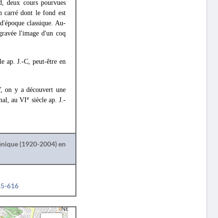
rd, deux cours pourvues
n carré dont le fond est
d'époque classique. Au-
 gravée l'image d'un coq
le ap. J.-C, peut-être en
 Y, on y a découvert une
e
nal, au VI
siècle ap. J.-
lénique (1920-2004) en
15-616