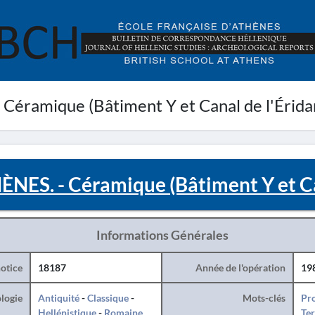
Céramique (Bâtiment Y et Canal de l'Érida
NES. - Céramique (Bâtiment Y et Ca
Informations Générales
otice
18187
Année de l'opération
19
logie
Antiquité
-
Classique
-
Mots-clés
Pro
Hellénistique
-
Romaine
Ter