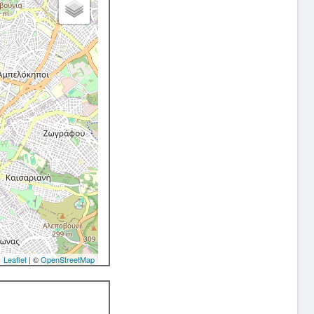
Leaflet
| ©
OpenStreetMap