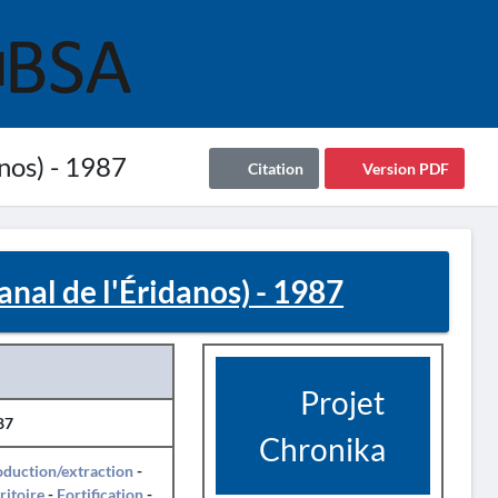
nos) - 1987
Citation
Version PDF
nal de l'Éridanos) - 1987
Projet
87
Chronika
duction/extraction
-
ritoire
-
Fortification
-