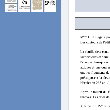
me
M
U. Knigge a pour
Les contours de l'édi
La fouille s'est can
sacrificielles et deux
l'époque classique ou
attiques et une quara
que les fragments de
présupposent la dest
Hérules en 267 ap. J.
Après le milieu du I
rénovés. Les ratés de
e
A la fin du IV
ou a