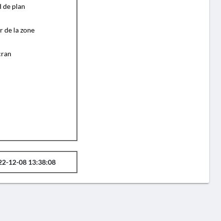
d de plan
r de la zone
cran
22-12-08 13:38:08