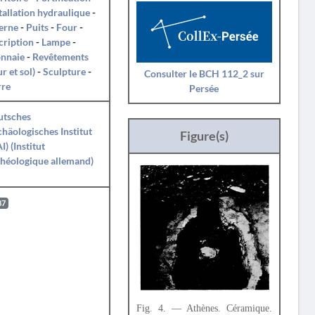
tallation hydraulique
-
erne
-
Puits
-
Four
-
cription
-
Lampe
-
nnaie
-
Revêtements
r et sol)
-
Sculpture
-
Consulter le BCH 112_2 sur
rre
Persée
utsches
häologisches Institut
Figure(s)
I) (Institut
héologique allemand)
87
Fig. 4. — Athènes. Céramique.