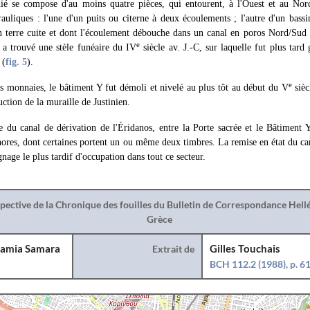
nié se compose d'au moins quatre pièces, qui entourent, à l'Ouest et au No
uliques : l'une d'un puits ou citerne à deux écoulements ; l'autre d'un bassi
n terre cuite et dont l'écoulement débouche dans un canal en poros Nord/Sud 
e
 a trouvé une stèle funéaire du IV
siècle av. J.-C, sur laquelle fut plus tard
 (
fig. 5
).
e
es monnaies, le bâtiment Y fut démoli et nivelé au plus tôt au début du V
sièc
uction de la muraille de Justinien.
le du canal de dérivation de l'Éridanos, entre la Porte sacrée et le Bâtiment
hores, dont certaines portent un ou même deux timbres. La remise en état du ca
nage le plus tardif d'occupation dans tout ce secteur.
spective de la Chronique des fouilles du Bulletin de Correspondance Hel
Grèce
amia Samara
Extrait de
Gilles Touchais
BCH 112.2 (1988), p. 6