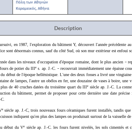
Πόλη των Αθηνών
Κεραμεικός, Αθήνα
Description
suivi, en 1987, l'exploration du bâtiment Y, découvert l'année précédente au
fice sont désormais connus, sauf du côté Sud, où son mur extérieur est enfoui 
tonnée dans les niveaux d'occupation d'époque romaine, dont le plus ancien
rep
–
e
 fours de potier du III
s. ap. J.-C.
recouvrait immédiatement une épaisse couch
–
 du début de l'époque hellénistique. L'une des deux fosses a livré une vingtain
ntaine de lampes, l'autre un obélos en fer, une douzaine de vases à boire, une v
e
 plus de 40 cruches datées du troisième quart du III
siècle ap. J.-C. La conne
ruction du bâtiment, permet de proposer pour cette dernière une date précise :
-C.
e
V
siècle ap. J.-C, trois nouveaux fours céramiques furent installés, tandis que
 cuisson indiquent qu'en plus des lampes on produisait surtout de la vaisselle de 
e
u début du V
siècle ap. J.-C. les fours furent nivelés, les sols cimentés et 