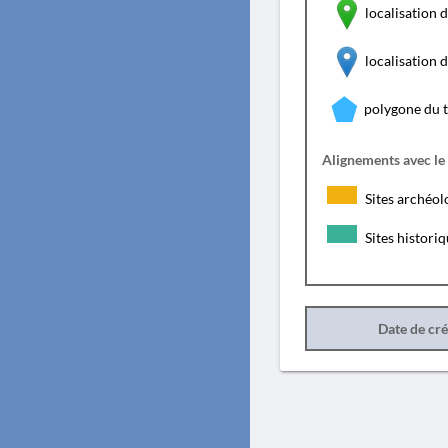
localisation d
localisation
polygone du 
Alignements avec le
Sites archéol
Sites histori
Date de cr