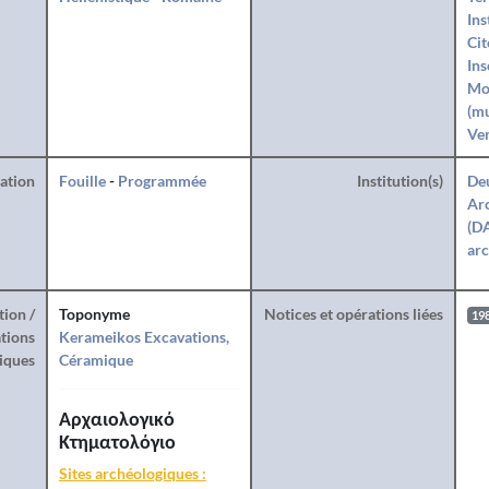
Ins
Cit
Ins
Mo
(mu
Ve
ration
Fouille
-
Programmée
Institution(s)
De
Arc
(DA
arc
tion /
Toponyme
Notices et opérations liées
19
tions
Kerameikos Excavations,
iques
Céramique
Αρχαιολογικό
Κτηματολόγιο
Sites archéologiques :