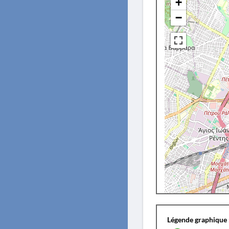
+
−
Légende graphique 