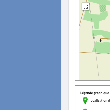
Légende graphique 
localisation d