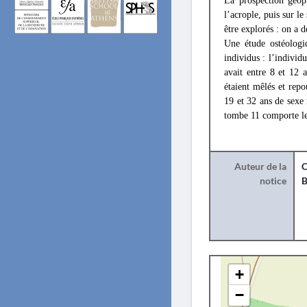
La prospection géoph
l’acrople, puis sur l
être explorés : on a 
Une étude ostéologi
individus : l’individu
avait entre 8 et 12 
étaient mêlés et repo
19 et 32 ans de sexe 
tombe 11 comporte le
Auteur de la
C
notice
B
+
−