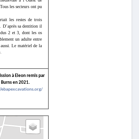
 médiévale à l’Ouest de
 Tous les secteurs ont pu
it les restes de trois
. D’après sa dentition il
dus 2 et 3, dont les os
ablement un adulte entre
aussi. Le matériel de la
.
ission à Eleon remis par
 Burns en 2021.
//ebapexcavations.org/