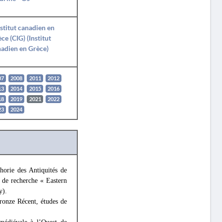
nstitut canadien en
ce (CIG) (Institut
adien en Grèce)
07
2008
2011
2012
13
2014
2015
2016
18
2019
2021
2022
23
2024
orie des Antiquités de
de recherche « Eastern
y).
Bronze Récent, études de