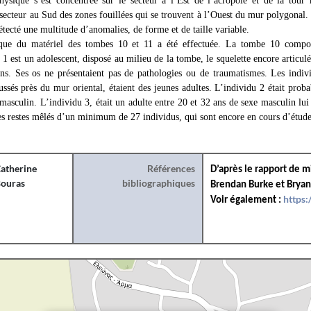
ysique s’est concentrée sur le secteur à l’Est de l’acropole et de la tour
e secteur au Sud des zones fouillées qui se trouvent à l’Ouest du mur polygonal.
détecté une multitude d’anomalies, de forme et de taille variable.
que du matériel des tombes 10 et 11 a été effectuée. La tombe 10 comporta
 1 est un adolescent, disposé au milieu de la tombe, le squelette encore articulé
ans. Ses os ne présentaient pas de pathologies ou de traumatismes. Les indivi
ussés près du mur oriental, étaient des jeunes adultes. L’individu 2 était prob
masculin. L’individu 3, était un adulte entre 20 et 32 ans de sexe masculin lui 
s restes mêlés d’un minimum de 27 individus, qui sont encore en cours d’étude
atherine
Références
D’après le rapport de m
ouras
bibliographiques
Brendan Burke et Bryan
https:
Voir également :