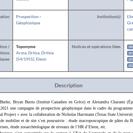
ration
Prospection
-
Institution(s)
L'I
Géophysique
Grè
can
tion /
Toponyme
Notices et opérations liées
20
tions
Arma, Dritsa, Dritsia
20
iques
(54/1955), Eleon
20
20
Description
Burke, Bryan Burns (Institut Canadien en Grèce) et Alexandra Charami (Éph
 2021 une campagne de prospection géophysique dans le cadre du programme 
al Project » avec la collaboration de Nicholas Harrmann (Texas State Universit
e de mobilier et de site s’est poursuivie : étude macroposcopique de pâtes du 
urines, étude zooarchéologique de niveaux de l’HR d’Eleon, etc.