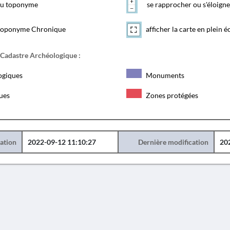
 du toponyme
se rapprocher ou s'éloigne
toponyme Chronique
afficher la carte en plein é
 Cadastre Archéologique :
ogiques
Monuments
ques
Zones protégées
éation
2022-09-12 11:10:27
Dernière modification
20