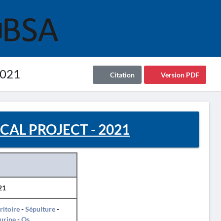
021
Citation
Version PDF
AL PROJECT - 2021
21
ritoire
-
Sépulture
-
urine
-
Os