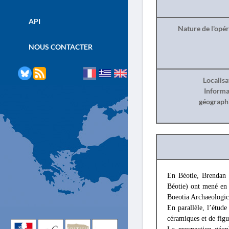
API
Nature de l'opé
NOUS CONTACTER
Localisa
Informa
géograph
En Béotie, Brendan 
Béotie) ont mené en
Boeotia Archaeologic
En parallèle, l’étud
céramiques et de fig