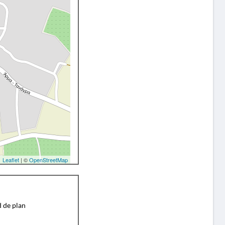
Leaflet
| ©
OpenStreetMap
d de plan