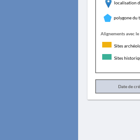
localisation
polygone du 
Alignements avec le
Sites archéol
Sites histori
Date de cr