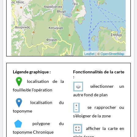
Leaflet
| ©
OpenStreetMap
Légende graphique :
Fonctionnalités de la carte
:
localisation de la
sélectionner un
fouille/de l'opération
autre fond de plan
localisation du
se rapprocher ou
toponyme
s'éloigner de la zone
polygone du
afficher la carte en
toponyme Chronique
plein écran