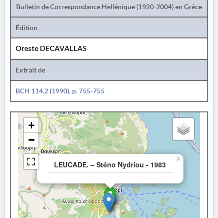
Bulletin de Correspondance Hellénique (1920-2004) en Grèce
Édition
Oreste DECAVALLAS
Extrait de
BCH 114.2 (1990), p. 755-755
+
−
×
LEUCADE. – Sténo Nydriou - 1983