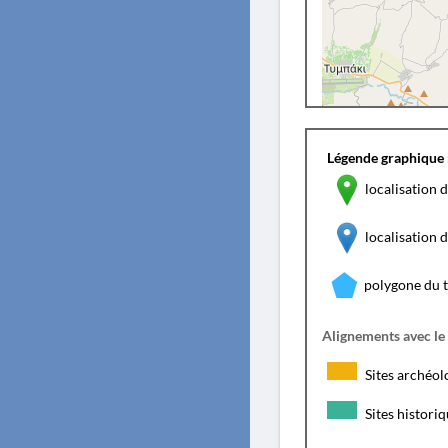
Légende graphique 
localisation d
localisation
polygone du 
Alignements avec le
Sites archéol
Sites histori