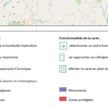
:
Fonctionnalités de la carte :
e la fouille/de l'opération
sélectionner un autre fon
 du toponyme
se rapprocher ou s'éloigne
toponyme Chronique
afficher la carte en plein é
 Cadastre Archéologique :
ogiques
Monuments
ques
Zones protégées