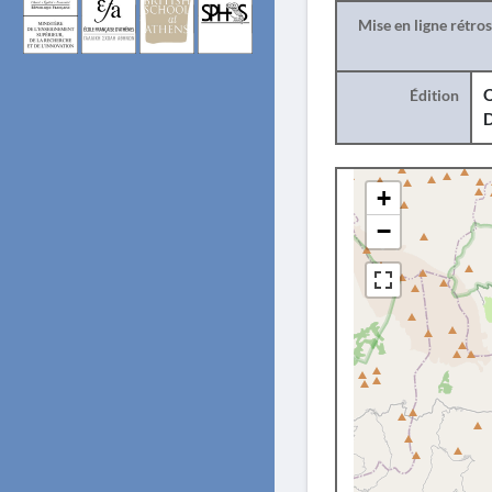
Mise en ligne rétro
Édition
O
+
−