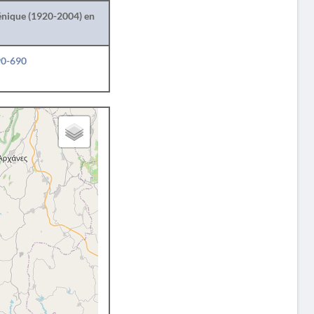
lénique (1920-2004) en
90-690