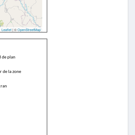
Leaflet
| ©
OpenStreetMap
d de plan
r de la zone
cran