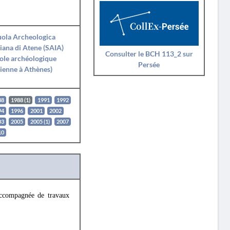
ola Archeologica
liana di Atene (SAIA)
Consulter le BCH 113_2 sur
ole archéologique
Persée
lienne à Athènes)
88
1988 (1)
1991
1992
94
1996
2001
2002
03
2005
2005 (1)
2007
10
accompagnée de travaux