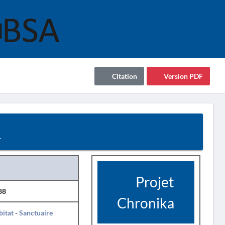
Citation
Version PDF
8
Projet
88
Chronika
itat
-
Sanctuaire