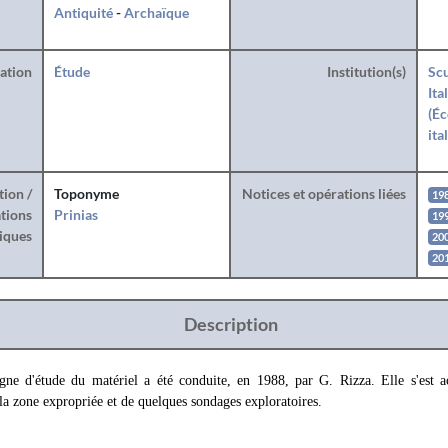
Antiquité
-
Archaïque
ration
Étude
Institution(s)
Scu
Ita
(Éc
ita
tion /
Toponyme
Notices et opérations liées
19
tions
Prinias
19
iques
20
20
Description
ne d'étude du matériel a été conduite, en 1988, par G. Rizza. Elle s'est 
a zone expropriée et de quelques sondages exploratoires.