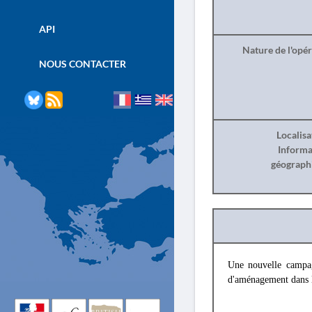
API
Nature de l'opé
NOUS CONTACTER
Localisa
Informa
géograph
Une nouvelle campag
d'aménagement dans l