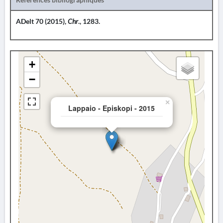
ADelt 70 (2015),
Chr
., 1283.
+
−
×
Lappaio - Episkopi - 2015