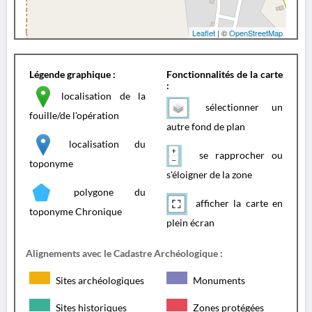
Leaflet
| ©
OpenStreetMap
Légende graphique :
Fonctionnalités de la carte
:
localisation de la
sélectionner un
fouille/de l'opération
autre fond de plan
localisation du
se rapprocher ou
toponyme
s'éloigner de la zone
polygone du
afficher la carte en
toponyme Chronique
plein écran
Alignements avec le Cadastre Archéologique :
Sites archéologiques
Monuments
Sites historiques
Zones protégées